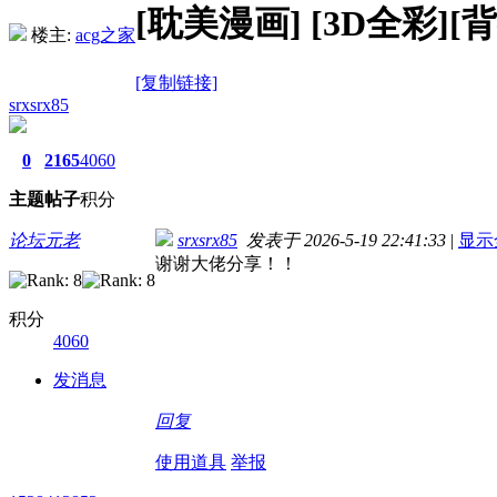
[耽美漫画]
[3D全彩][背德
楼主:
acg之家
[复制链接]
srxsrx85
0
2165
4060
主题
帖子
积分
论坛元老
srxsrx85
发表于 2026-5-19 22:41:33
|
显示
谢谢大佬分享！！
积分
4060
发消息
回复
使用道具
举报