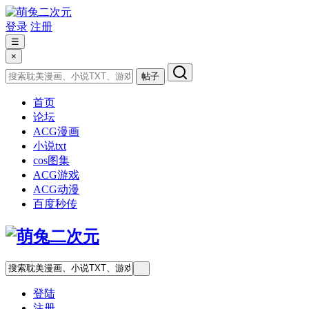
登录
注册
☰
×
帖子
首页
论坛
ACG漫画
小说txt
cos图集
ACG游戏
ACG动漫
百度秒传
登陆
注册