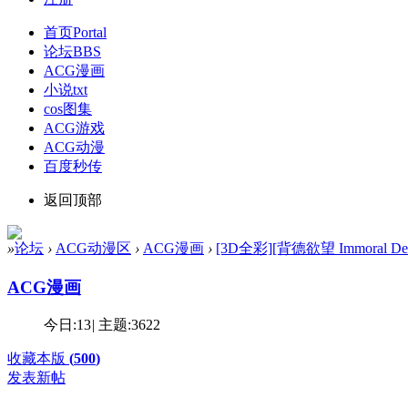
首页
Portal
论坛
BBS
ACG漫画
小说txt
cos图集
ACG游戏
ACG动漫
百度秒传
返回顶部
»
论坛
›
ACG动漫区
›
ACG漫画
›
[3D全彩][背德欲望 Immoral Desire
ACG漫画
今日:
13
|
主题:
3622
收藏本版
(
500
)
发表新帖