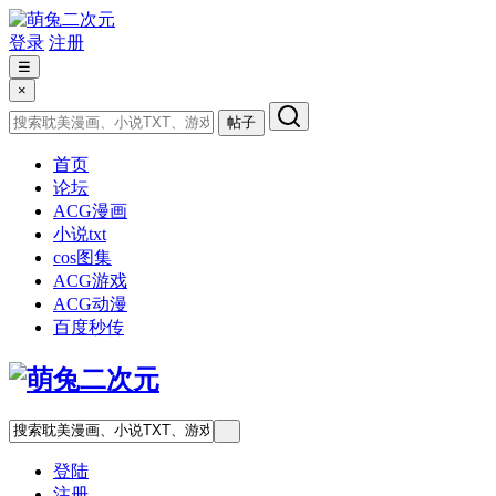
登录
注册
☰
×
帖子
首页
论坛
ACG漫画
小说txt
cos图集
ACG游戏
ACG动漫
百度秒传
登陆
注册