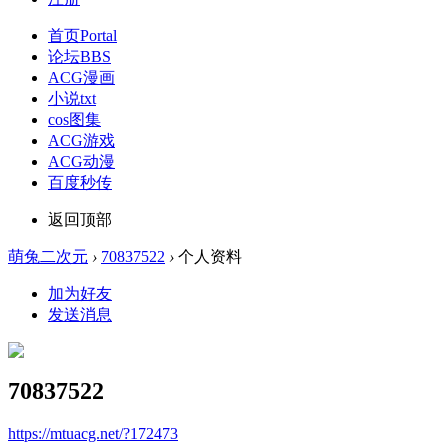
首页
Portal
论坛
BBS
ACG漫画
小说txt
cos图集
ACG游戏
ACG动漫
百度秒传
返回顶部
萌兔二次元
›
70837522
›
个人资料
加为好友
发送消息
70837522
https://mtuacg.net/?172473