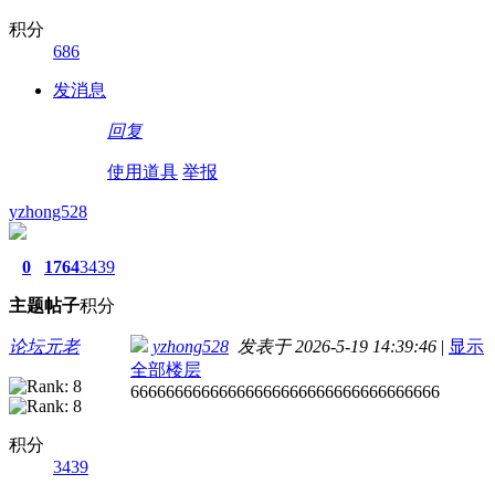
积分
686
发消息
回复
使用道具
举报
yzhong528
0
1764
3439
主题
帖子
积分
论坛元老
yzhong528
发表于 2026-5-19 14:39:46
|
显示
全部楼层
66666666666666666666666666666666666
积分
3439