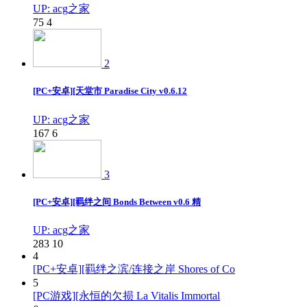
UP: acg之家
75
4
2
[PC+安卓][天堂市 Paradise City v0.6.12
UP: acg之家
167
6
3
[PC+安卓][羁绊之间 Bonds Between v0.6 精
UP: acg之家
283
10
4
[PC+安卓][羁绊之滨/连接之岸 Shores of Co
5
[PC游戏][永恒的欠损 La Vitalis Immortal