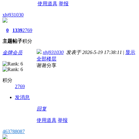
使用道具
举报
xhj931030
0
1339
2769
主题
帖子
积分
xhj931030
发表于 2026-5-19 17:38:11
|
显示
金牌会员
全部楼层
谢谢分享
积分
2769
发消息
回复
使用道具
举报
463788087