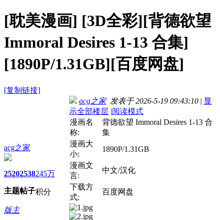
[耽美漫画]
[3D全彩][背德欲望
Immoral Desires 1-13 合集]
[1890P/1.31GB][百度网盘]
[复制链接]
acg之家
发表于 2026-5-19 09:43:10
|
显
示全部楼层
|
阅读模式
漫画名
背德欲望 Immoral Desires 1-13 合
称:
集
漫画大
acg之家
1890P/1.31GB
小:
漫画文
中文/汉化
2520
2538
245万
言:
下载方
主题
帖子
积分
百度网盘
式:
版主