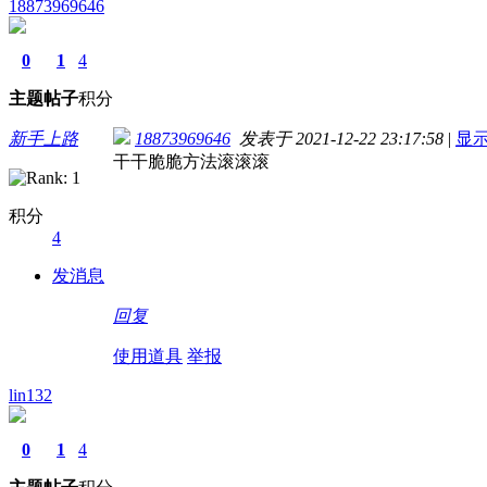
18873969646
0
1
4
主题
帖子
积分
新手上路
18873969646
发表于 2021-12-22 23:17:58
|
显
干干脆脆方法滚滚滚
积分
4
发消息
回复
使用道具
举报
lin132
0
1
4