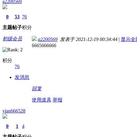
a2200569
0
53
76
主题
帖子
积分
初级会员
a2200569
发表于 2021-12-19 00:34:44
|
显示全
6665666666
积分
76
发消息
回复
使用道具
举报
yian666528
0
1
4
主题
帖子
积分