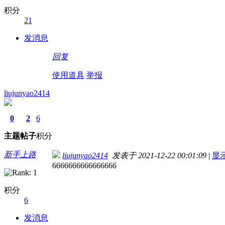
积分
21
发消息
回复
使用道具
举报
liujunyao2414
0
2
6
主题
帖子
积分
新手上路
liujunyao2414
发表于 2021-12-22 00:01:09
|
显
6666666666666666
积分
6
发消息