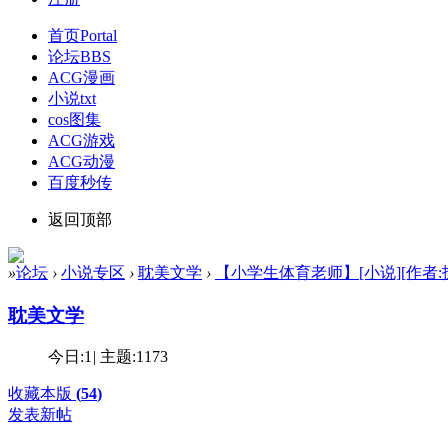
首页
Portal
论坛
BBS
ACG漫画
小说txt
cos图集
ACG游戏
ACG动漫
百度秒传
返回顶部
»
论坛
›
小说专区
›
耽美文学
›
【小学生体育老师】[小说][作者:扒光]
耽美文学
今日:
1
|
主题:
1173
收藏本版
(
54
)
发表新帖