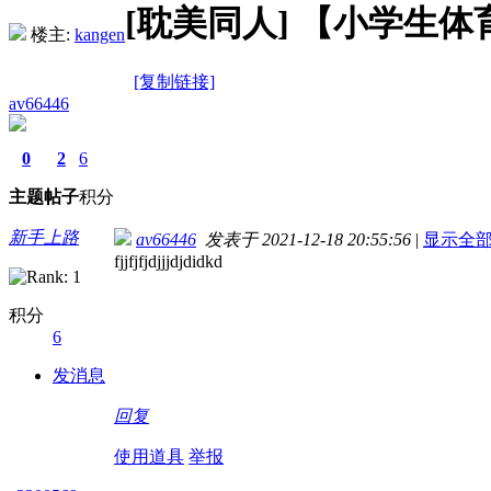
[耽美同人]
【小学生体育
楼主:
kangen
[复制链接]
av66446
0
2
6
主题
帖子
积分
新手上路
av66446
发表于 2021-12-18 20:55:56
|
显示全
fjjfjfjdjjjdjdidkd
积分
6
发消息
回复
使用道具
举报