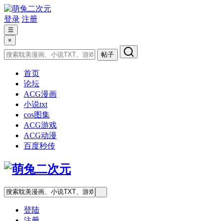
登录
注册
☰
×
帖子
首页
论坛
ACG漫画
小说txt
cos图集
ACG游戏
ACG动漫
百度秒传
登陆
注册