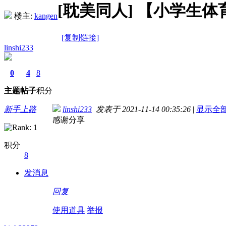
[耽美同人]
【小学生体育
楼主:
kangen
[复制链接]
linshi233
0
4
8
主题
帖子
积分
新手上路
linshi233
发表于 2021-11-14 00:35:26
|
显示全
感谢分享
积分
8
发消息
回复
使用道具
举报