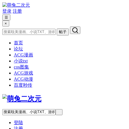
登录
注册
☰
×
帖子
首页
论坛
ACG漫画
小说txt
cos图集
ACG游戏
ACG动漫
百度秒传
登陆
注册