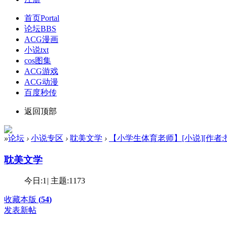
首页
Portal
论坛
BBS
ACG漫画
小说txt
cos图集
ACG游戏
ACG动漫
百度秒传
返回顶部
»
论坛
›
小说专区
›
耽美文学
›
【小学生体育老师】[小说][作者:扒光]
耽美文学
今日:
1
|
主题:
1173
收藏本版
(
54
)
发表新帖