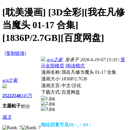
[耽美漫画]
[3D全彩][我在凡修
当魔头 01-17 合集]
[1836P/2.7GB][百度网盘]
[复制链接]
acg之家
发表于 2026-6-19 07:15:33
|
显
示全部楼层
|
阅读模式
漫画名称:
我在凡修当魔头 01-17 合集
漫画大小:
1836P/2.7GB
acg之家
漫画文言:
中文/汉化
下载方式:
百度网盘
2522
2540
245万
主题
帖子
积分
版主
地址回复可见O(∩_∩)O：