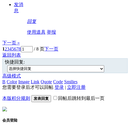
发消
息
回复
使用道具
举报
下一页 »
1
2
3
4
5
6
7
8
/ 8 页
下一页
返回列表
快捷回复:
高级模式
B
Color
Image
Link
Quote
Code
Smilies
您需要登录后才可以回帖
登录
|
立即注册
本版积分规则
回帖后跳转到最后一页
发表回复
会员登陆