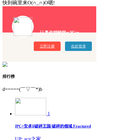
快到碗里来O(∩_∩)O嗯!
认真你就输啦σ`∀´)σ
立即注册
在此登录
排行榜
d=====(￣▽￣*)b
1
[PC+安卓][破碎王国/破碎的领域 Fractured
UP: acg之家