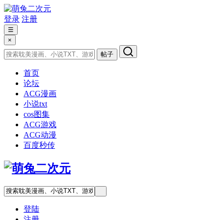
登录
注册
☰
×
帖子
首页
论坛
ACG漫画
小说txt
cos图集
ACG游戏
ACG动漫
百度秒传
登陆
注册