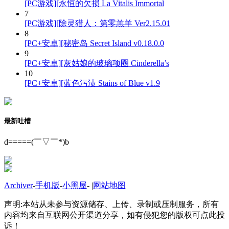
[PC游戏][永恒的欠损 La Vitalis Immortal
7
[PC游戏][除灵猎人：第零羔羊 Ver2.15.01
8
[PC+安卓][秘密岛 Secret Island v0.18.0.0
9
[PC+安卓][灰姑娘的玻璃项圈 Cinderella’s
10
[PC+安卓][蓝色污渍 Stains of Blue v1.9
最新吐槽
d=====(￣▽￣*)b
Archiver
-
手机版
-
小黑屋
-
|
网站地图
声明:本站从未参与资源储存、上传、录制或压制服务，所有
内容均来自互联网公开渠道分享，如有侵犯您的版权可点此投
诉！