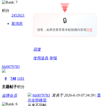
积分
2452621
发消息
游客，如果您要查看本帖隐藏内容请
回复
回复
使用道具
举报
blz0079783
0
748
1181
主题
帖子
积分
blz0079783
发表于 2026-6-19 07:34:39
|
显
金牌会员
示全部楼层
从来不回帖