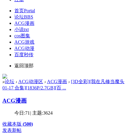
首页
Portal
论坛
BBS
ACG漫画
小说txt
cos图集
ACG游戏
ACG动漫
百度秒传
返回顶部
»
论坛
›
ACG动漫区
›
ACG漫画
›
[3D全彩][我在凡修当魔头
01-17 合集][1836P/2.7GB][百 ...
ACG漫画
今日:
71
|
主题:
3624
收藏本版
(
500
)
发表新帖