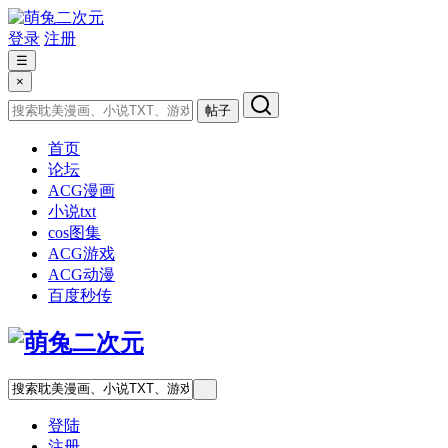
登录
注册
☰
×
帖子
首页
论坛
ACG漫画
小说txt
cos图集
ACG游戏
ACG动漫
百度秒传
登陆
注册