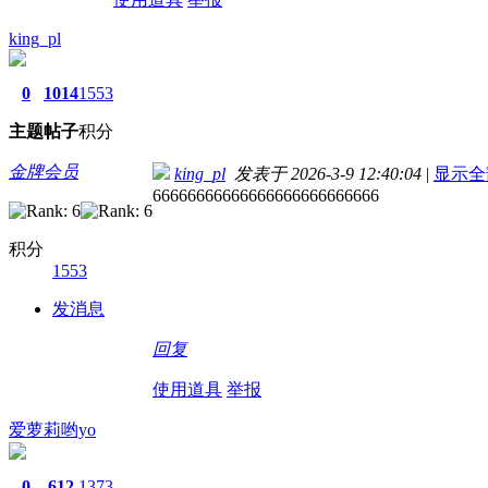
king_pl
0
1014
1553
主题
帖子
积分
金牌会员
king_pl
发表于 2026-3-9 12:40:04
|
显示全
66666666666666666666666666
积分
1553
发消息
回复
使用道具
举报
爱萝莉哟yo
0
612
1373