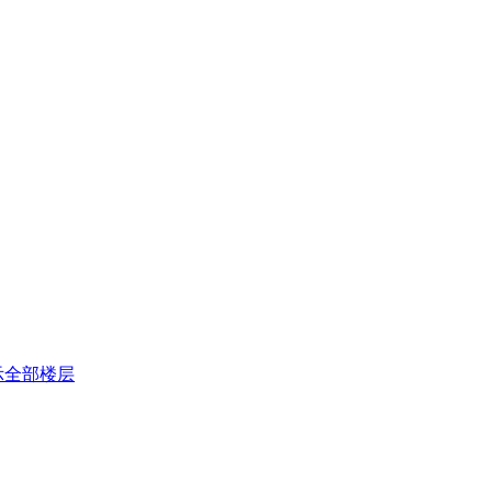
示全部楼层