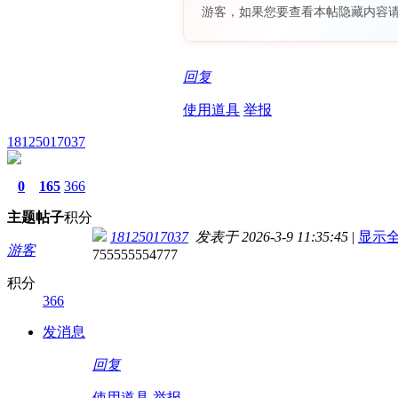
游客，如果您要查看本帖隐藏内容
回复
使用道具
举报
18125017037
0
165
366
主题
帖子
积分
18125017037
发表于 2026-3-9 11:35:45
|
显示
游客
755555554777
积分
366
发消息
回复
使用道具
举报