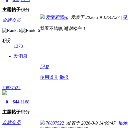
主题
帖子
积分
爱萝莉哟yo
发表于 2026-3-9 13:42:27
|
显
金牌会员
我看不错噢 谢谢楼主！
积分
1373
发消息
回复
使用道具
举报
70837522
0
644
1168
主题
帖子
积分
金牌会员
70837522
发表于 2026-3-9 14:09:47
|
显示