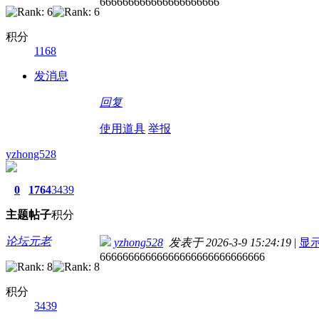
666666666666666666666
积分
1168
发消息
回复
使用道具
举报
yzhong528
0
1764
3439
主题
帖子
积分
论坛元老
yzhong528
发表于 2026-3-9 15:24:19
|
显
66666666666666666666666666666
积分
3439