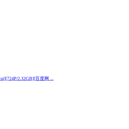
][724P/2.32GB][百度网 ...