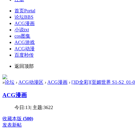
首页
Portal
论坛
BBS
ACG漫画
小说txt
cos图集
ACG游戏
ACG动漫
百度秒传
返回顶部
»
论坛
›
ACG动漫区
›
ACG漫画
›
[3D全彩][至媚世界 S1-S2_01
ACG漫画
今日:
13
|
主题:
3622
收藏本版
(
500
)
发表新帖