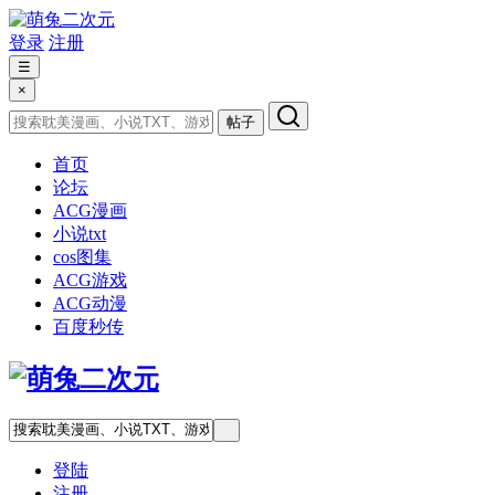
登录
注册
☰
×
帖子
首页
论坛
ACG漫画
小说txt
cos图集
ACG游戏
ACG动漫
百度秒传
登陆
注册