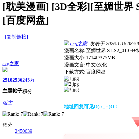
[耽美漫画]
[3D全彩][至媚世界 S
[百度网盘]
[复制链接]
acg之家
发表于 2026-1-16 08:59
漫画名称:
至媚世界 S1-S2_01-0
漫画大小:
1714P/375MB
acg之家
漫画文言:
中文/汉化
下载方式:
百度网盘
2518
2536
245万
主题
帖子
积分
版主
地址回复可见O(∩_∩)O：
积分
2450639