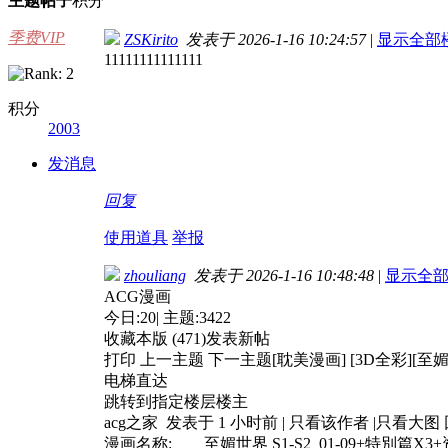
主题
帖子
积分
季费VIP
ZSKirito
发表于 2026-1-16 10:24:57
|
显示全部
11111111111111
积分
2003
发消息
回复
使用道具
举报
zhouliang
发表于 2026-1-16 10:48:48
|
显示全
ACG漫画
今日:20| 主题:3422
收藏本版 (471)发表新帖
打印 上一主题 下一主题[耽美漫画] [3D全彩][至媚世界 
电梯直达
跳转到指定楼层楼主
acg之家 发表于 1 小时前 | 只看该作者 |只看大
漫画名称: 至媚世界 S1-S2_01-09+特別篇X3