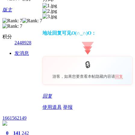
版主
地址回复可见O(∩_∩)O：
积分
2448928
发消息
游客，如果您要查看本帖隐藏内容请
回复
回复
使用道具
举报
1661562149
0
141
242