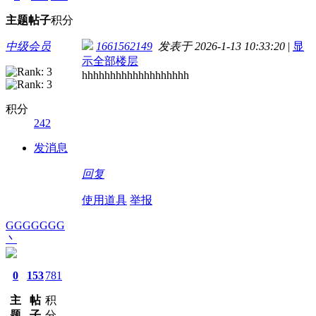
主题
帖子
积分
中级会员
1661562149
发表于 2026-1-13 10:33:20
|
显
示全部楼层
hhhhhhhhhhhhhhhhhhh
积分
242
发消息
回复
使用道具
举报
GGGGGGG
丶
0
153
781
主
帖
积
题
子
分