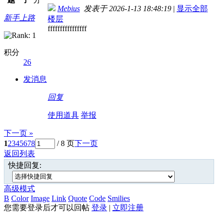
Mebius
发表于 2026-1-13 18:48:19
|
显示全部
新手上路
楼层
ffffffffffffffff
积分
26
发消息
回复
使用道具
举报
下一页 »
1
2
3
4
5
6
7
8
/ 8 页
下一页
返回列表
快捷回复:
高级模式
B
Color
Image
Link
Quote
Code
Smilies
您需要登录后才可以回帖
登录
|
立即注册