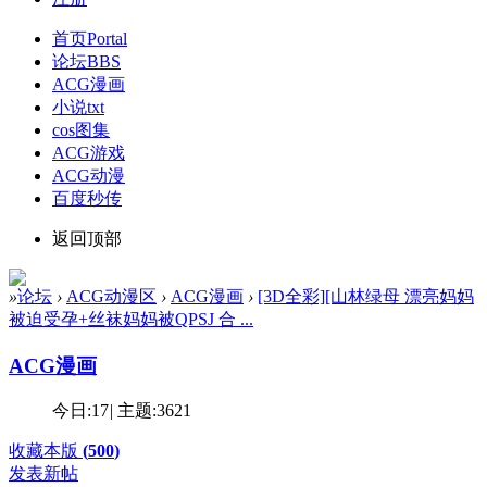
首页
Portal
论坛
BBS
ACG漫画
小说txt
cos图集
ACG游戏
ACG动漫
百度秒传
返回顶部
»
论坛
›
ACG动漫区
›
ACG漫画
›
[3D全彩][山林绿母 漂亮妈妈
被迫受孕+丝袜妈妈被QPSJ 合 ...
ACG漫画
今日:
17
|
主题:
3621
收藏本版
(
500
)
发表新帖