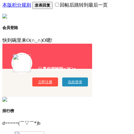
本版积分规则
回帖后跳转到最后一页
发表回复
会员登陆
快到碗里来O(∩_∩)O嗯!
认真你就输啦σ`∀´)σ
立即注册
在此登录
排行榜
d=====(￣▽￣*)b