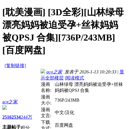
[耽美漫画]
[3D全彩][山林绿母
漂亮妈妈被迫受孕+丝袜妈妈
被QPSJ 合集][736P/243MB]
[百度网盘]
[复制链接]
acg之家
发表于 2026-1-13 10:20:33
|
显
示全部楼层
|
阅读模式
漫画
山林绿母 漂亮妈妈被迫受孕+丝袜
名称:
妈妈被QPSJ 合集
漫画
736P/243MB
acg之家
大小:
漫画
中文/汉化
文言:
2516
2534
244万
下载
百度网盘
主题
帖子
积分
方式: