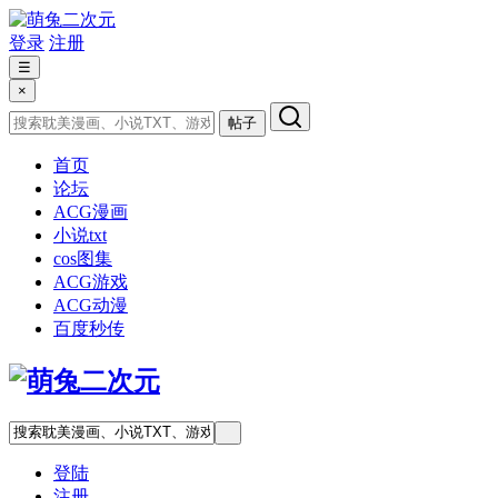
登录
注册
☰
×
帖子
首页
论坛
ACG漫画
小说txt
cos图集
ACG游戏
ACG动漫
百度秒传
登陆
注册