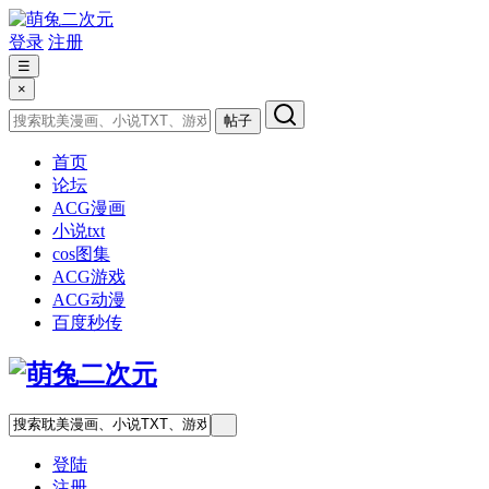
登录
注册
☰
×
帖子
首页
论坛
ACG漫画
小说txt
cos图集
ACG游戏
ACG动漫
百度秒传
登陆
注册