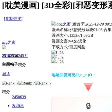
[耽美漫画]
[3D全彩][邪恶变形系统 
[复制链接]
acg之家
发表于 2025-12-29 09:2
漫画名称:
邪惡變形系統01-08 合集
漫画大小:
1353P/1.63GB
漫画文言:
中文/汉化
acg之家
下载方式:
百度网盘
2518
2536
245万
主题
帖子
积分
版主
地址回复可见O(∩_∩)O：
积分
2450639
发消息