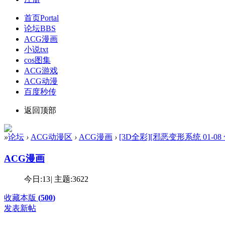
首页
Portal
论坛
BBS
ACG漫画
小说txt
cos图集
ACG游戏
ACG动漫
百度秒传
返回顶部
»
论坛
›
ACG动漫区
›
ACG漫画
›
[3D全彩][邪恶变形系统 01-08 合集
ACG漫画
今日:
13
|
主题:
3622
收藏本版
(
500
)
发表新帖