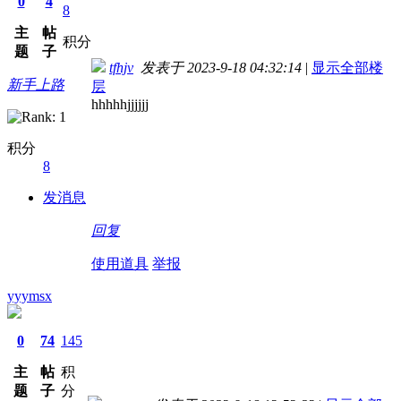
0
4
8
主
帖
积分
题
子
tfhjv
发表于 2023-9-18 04:32:14
|
显示全部楼
新手上路
层
hhhhhjjjjjj
积分
8
发消息
回复
使用道具
举报
yyymsx
0
74
145
主
帖
积
题
子
分