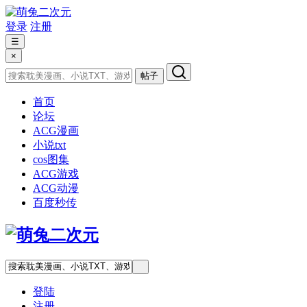
登录
注册
☰
×
帖子
首页
论坛
ACG漫画
小说txt
cos图集
ACG游戏
ACG动漫
百度秒传
登陆
注册