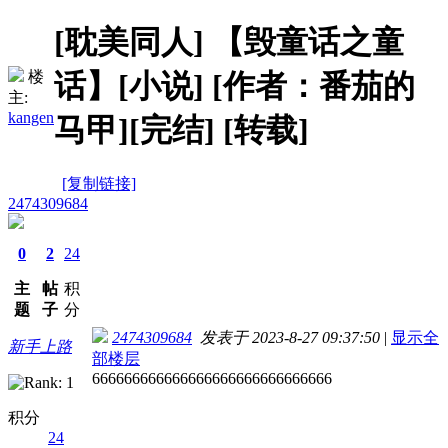
[耽美同人]
【毁童话之童
话】[小说] [作者：番茄的
楼
主:
kangen
马甲][完结] [转载]
[复制链接]
2474309684
0
2
24
主
帖
积
题
子
分
2474309684
发表于 2023-8-27 09:37:50
|
显示全
新手上路
部楼层
666666666666666666666666666666
积分
24