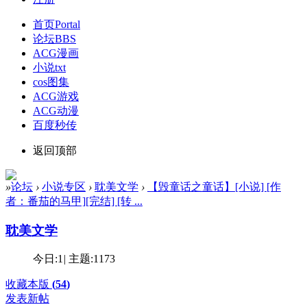
首页
Portal
论坛
BBS
ACG漫画
小说txt
cos图集
ACG游戏
ACG动漫
百度秒传
返回顶部
»
论坛
›
小说专区
›
耽美文学
›
【毁童话之童话】[小说] [作
者：番茄的马甲][完结] [转 ...
耽美文学
今日:
1
|
主题:
1173
收藏本版
(
54
)
发表新帖