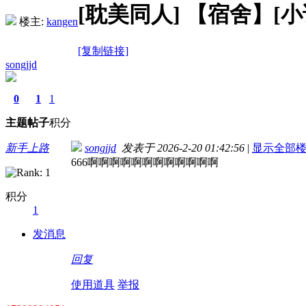
[耽美同人]
【宿舍】[小说
楼主:
kangen
[复制链接]
songjjd
0
1
1
主题
帖子
积分
新手上路
songjjd
发表于 2026-2-20 01:42:56
|
显示全部
666啊啊啊啊啊啊啊啊啊啊啊啊
积分
1
发消息
回复
使用道具
举报