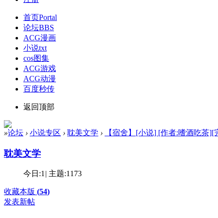
首页
Portal
论坛
BBS
ACG漫画
小说txt
cos图集
ACG游戏
ACG动漫
百度秒传
返回顶部
»
论坛
›
小说专区
›
耽美文学
›
【宿舍】[小说] [作者:嗜酒吃茶][完结
耽美文学
今日:
1
|
主题:
1173
收藏本版
(
54
)
发表新帖