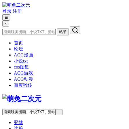
登录
注册
☰
×
帖子
首页
论坛
ACG漫画
小说txt
cos图集
ACG游戏
ACG动漫
百度秒传
登陆
注册