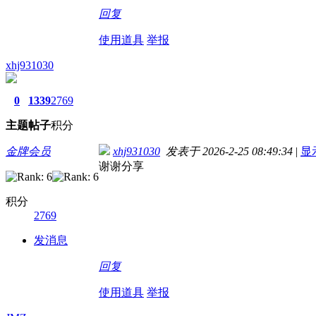
回复
使用道具
举报
xhj931030
0
1339
2769
主题
帖子
积分
金牌会员
xhj931030
发表于 2026-2-25 08:49:34
|
显
谢谢分享
积分
2769
发消息
回复
使用道具
举报