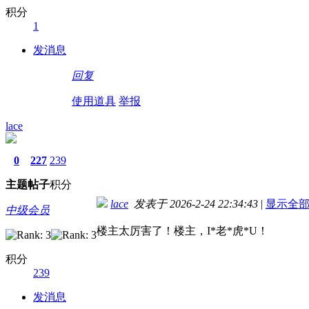
积分
1
发消息
回复
使用道具
举报
lace
0
227
239
主题
帖子
积分
lace
发表于 2026-2-24 22:34:43
|
显示全
中级会员
楼主太厉害了！楼主，I*老*虎*U！
积分
239
发消息