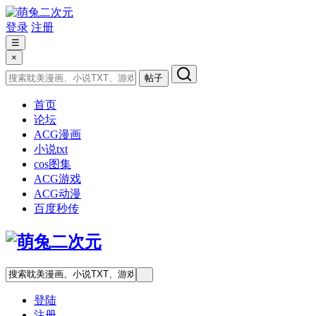
登录
注册
☰
×
帖子
首页
论坛
ACG漫画
小说txt
cos图集
ACG游戏
ACG动漫
百度秒传
登陆
注册