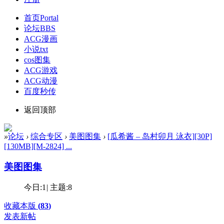
首页
Portal
论坛
BBS
ACG漫画
小说txt
cos图集
ACG游戏
ACG动漫
百度秒传
返回顶部
»
论坛
›
综合专区
›
美图图集
›
[瓜希酱 – 岛村卯月 泳衣][30P]
[130MB][M-2824] ...
美图图集
今日:
1
|
主题:
8
收藏本版
(
83
)
发表新帖