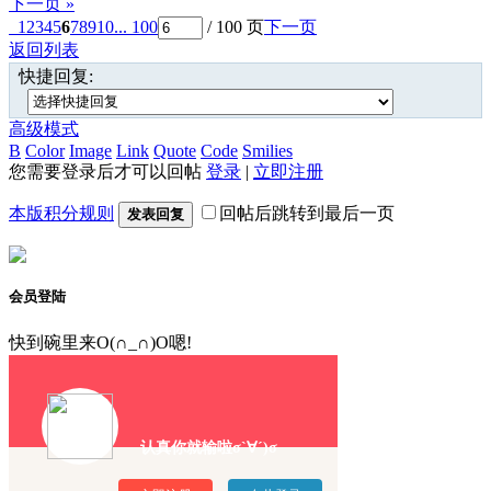
下一页 »
1
2
3
4
5
6
7
8
9
10
... 100
/ 100 页
下一页
返回列表
快捷回复:
高级模式
B
Color
Image
Link
Quote
Code
Smilies
您需要登录后才可以回帖
登录
|
立即注册
本版积分规则
回帖后跳转到最后一页
发表回复
会员登陆
快到碗里来O(∩_∩)O嗯!
认真你就输啦σ`∀´)σ