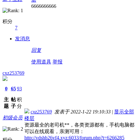
6666666666
积分
7
发消息
回复
使用道具
举报
cxz253769
0
65
93
主
帖
积
题
子
分
cxz253769
发表于 2022-1-22 19:10:33
|
显示全部
初级会员
楼层
资源最全的老司机**，各类资源都有，手机电脑都
可以在线观看，亲测可用：
http://vdshb26vf4.xyz:6033/forum.php?t=6266285
积分