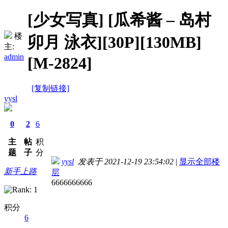
[少女写真]
[瓜希酱 – 岛村
楼
卯月 泳衣][30P][130MB]
主:
admin
[M-2824]
[复制链接]
yysl
0
2
6
主
帖
积
题
子
分
yysl
发表于 2021-12-19 23:54:02
|
显示全部楼
新手上路
层
6666666666
积分
6