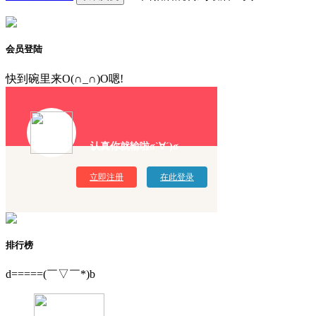
会员登陆
快到碗里来O(∩_∩)O嗯!
认真你就输啦σ`∀´)σ
立即注册
在此登录
排行榜
d=====(￣▽￣*)b