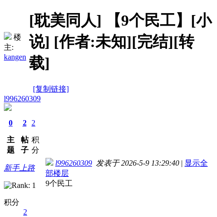
[耽美同人]
【9个民工】[小
说] [作者:未知][完结][转
楼
主:
kangen
载]
[复制链接]
l996260309
0
2
2
主
帖
积
题
子
分
l996260309
发表于 2026-5-9 13:29:40
|
显示全
新手上路
部楼层
9个民工
积分
2