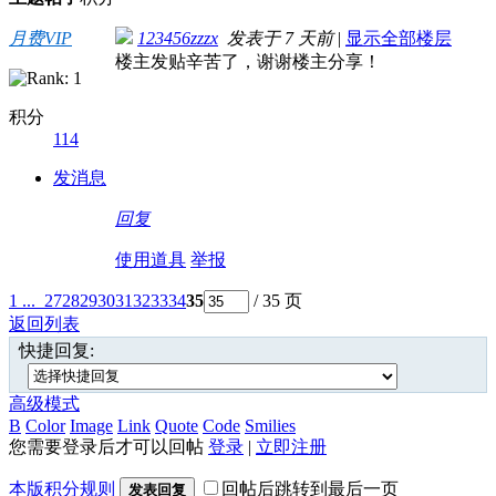
月费VIP
123456zzzx
发表于
7 天前
|
显示全部楼层
楼主发贴辛苦了，谢谢楼主分享！
积分
114
发消息
回复
使用道具
举报
1 ...
27
28
29
30
31
32
33
34
35
/ 35 页
返回列表
快捷回复:
高级模式
B
Color
Image
Link
Quote
Code
Smilies
您需要登录后才可以回帖
登录
|
立即注册
本版积分规则
回帖后跳转到最后一页
发表回复