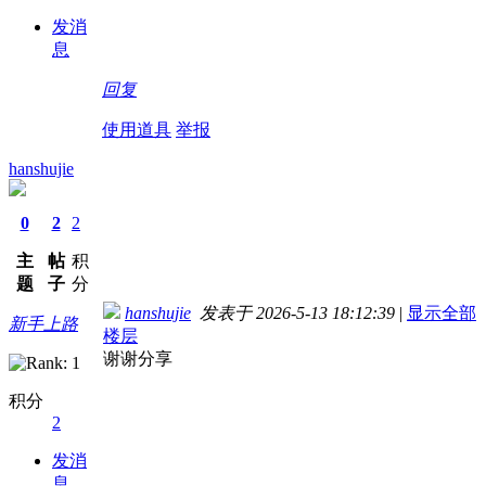
发消
息
回复
使用道具
举报
hanshujie
0
2
2
主
帖
积
题
子
分
hanshujie
发表于 2026-5-13 18:12:39
|
显示全部
新手上路
楼层
谢谢分享
积分
2
发消
息