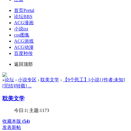
首页
Portal
论坛
BBS
ACG漫画
小说txt
cos图集
ACG游戏
ACG动漫
百度秒传
返回顶部
»
论坛
›
小说专区
›
耽美文学
›
【9个民工】[小说] [作者:未知]
[完结][转载] ...
耽美文学
今日:
1
|
主题:
1173
收藏本版
(
54
)
发表新帖