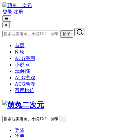
登录
注册
☰
×
帖子
首页
论坛
ACG漫画
小说txt
cos图集
ACG游戏
ACG动漫
百度秒传
登陆
注册