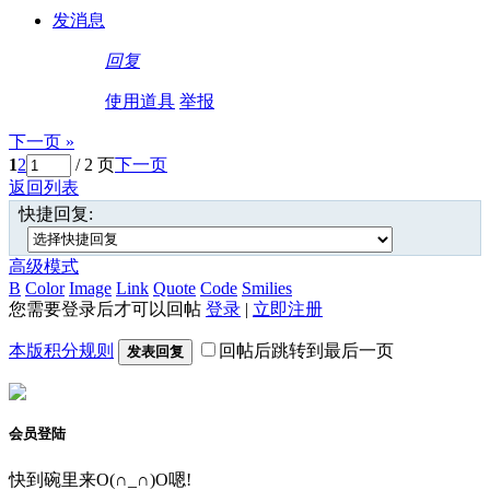
发消息
回复
使用道具
举报
下一页 »
1
2
/ 2 页
下一页
返回列表
快捷回复:
高级模式
B
Color
Image
Link
Quote
Code
Smilies
您需要登录后才可以回帖
登录
|
立即注册
本版积分规则
回帖后跳转到最后一页
发表回复
会员登陆
快到碗里来O(∩_∩)O嗯!