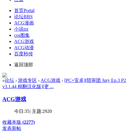
首页
Portal
论坛
BBS
ACG漫画
小说txt
cos图集
ACG游戏
ACG动漫
百度秒传
返回顶部
»
论坛
›
游戏专区
›
ACG游戏
›
[PC+安卓][陪审团 Jury Ep.3 P2
v3.1.44 精翻汉化版][更 ...
ACG游戏
今日:
35
|
主题:
2920
收藏本版
(
2277
)
发表新帖