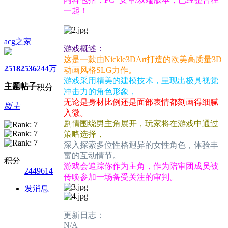
一起！
acg之家
游戏概述：
这是一款由Nickle3DArt打造的欧美高质量3D
2518
2536
244万
动画风格SLG力作。
游戏采用精美的建模技术，呈现出极具视觉
主题
帖子
积分
冲击力的角色形象，
无论是身材比例还是面部表情都刻画得细腻
版主
入微。
剧情围绕男主角展开，玩家将在游戏中通过
策略选择，
深入探索多位性格迥异的女性角色，体验丰
富的互动情节。
积分
游戏会追踪你作为主角，作为陪审团成员被
2449614
传唤参加一场备受关注的审判。
发消息
更新日志：
N/A