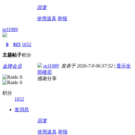
回复
使用道具
举报
qcl1989
0
815
1652
主题
帖子
积分
qcl1989
发表于 2026-7-9 06:57:52
|
显示全
金牌会员
部楼层
感谢分享
积分
1652
发消息
回复
使用道具
举报