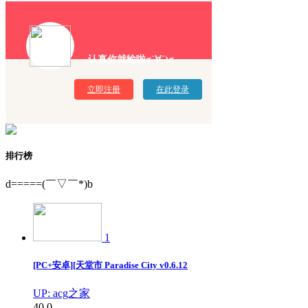
认真你就输啦σ`∀´)σ
立即注册
在此登录
排行榜
d=====(￣▽￣*)b
1
[PC+安卓][天堂市 Paradise City v0.6.12
UP: acg之家
40
0