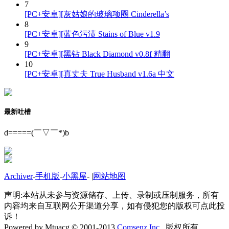
7
[PC+安卓][灰姑娘的玻璃项圈 Cinderella’s
8
[PC+安卓][蓝色污渍 Stains of Blue v1.9
9
[PC+安卓][黑钻 Black Diamond v0.8f 精翻
10
[PC+安卓][真丈夫 True Husband v1.6a 中文
最新吐槽
d=====(￣▽￣*)b
Archiver
-
手机版
-
小黑屋
-
|
网站地图
声明:本站从未参与资源储存、上传、录制或压制服务，所有
内容均来自互联网公开渠道分享，如有侵犯您的版权可点此投
诉！
Powered by Mtuacg © 2001-2013
Comsenz Inc.
版权所有