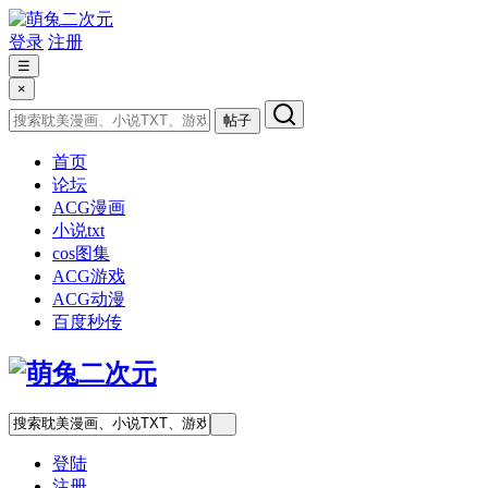
登录
注册
☰
×
帖子
首页
论坛
ACG漫画
小说txt
cos图集
ACG游戏
ACG动漫
百度秒传
登陆
注册