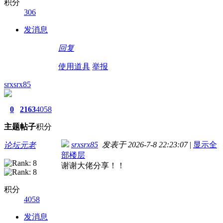
积分
306
发消息
回复
使用道具
举报
srxsrx85
0
2163
4058
主题
帖子
积分
srxsrx85
发表于 2026-7-8 22:23:07
|
显示全
论坛元老
部楼层
谢谢大佬分享！！
积分
4058
发消息