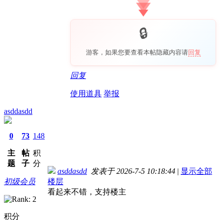
游客，如果您要查看本帖隐藏内容请
回复
回复
使用道具
举报
asddasdd
0
73
148
主
帖
积
题
子
分
asddasdd
发表于 2026-7-5 10:18:44
|
显示全部
初级会员
楼层
看起来不错，支持楼主
积分