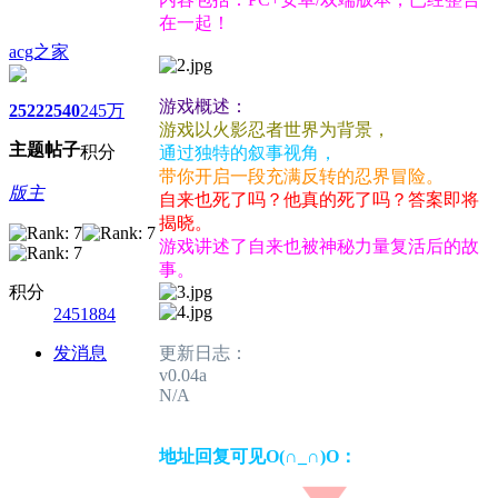
在一起！
acg之家
游戏概述：
2522
2540
245万
游戏以火影忍者世界为背景，
主题
帖子
积分
通过独特的叙事视角，
带你开启一段充满反转的忍界冒险。
版主
自来也死了吗？他真的死了吗？答案即将
揭晓。
游戏讲述了自来也被神秘力量复活后的故
事。
积分
2451884
发消息
更新日志：
v0.04a
N/A
地址回复可见O(∩_∩)O：