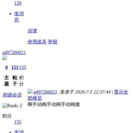
139
发消
息
回复
使用道具
举报
a497260021
0
151
155
主
帖
积
题
子
分
a497260021
发表于 2026-7-5 22:37:44
|
显示全
初级会员
部楼层
啊手动阀手动阀手动阀撒
积分
155
发消