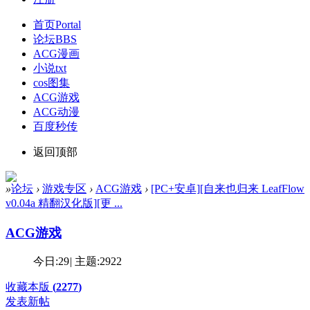
首页
Portal
论坛
BBS
ACG漫画
小说txt
cos图集
ACG游戏
ACG动漫
百度秒传
返回顶部
»
论坛
›
游戏专区
›
ACG游戏
›
[PC+安卓][自来也归来 LeafFlow
v0.04a 精翻汉化版][更 ...
ACG游戏
今日:
29
|
主题:
2922
收藏本版
(
2277
)
发表新帖