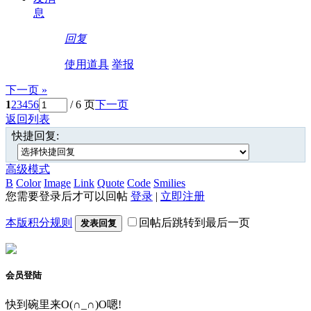
息
回复
使用道具
举报
下一页 »
1
2
3
4
5
6
/ 6 页
下一页
返回列表
快捷回复:
高级模式
B
Color
Image
Link
Quote
Code
Smilies
您需要登录后才可以回帖
登录
|
立即注册
本版积分规则
回帖后跳转到最后一页
发表回复
会员登陆
快到碗里来O(∩_∩)O嗯!