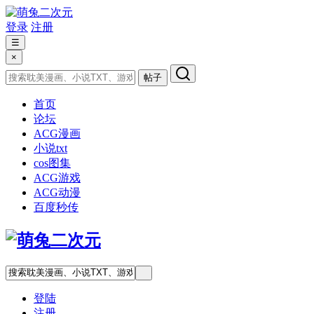
登录
注册
☰
×
帖子
首页
论坛
ACG漫画
小说txt
cos图集
ACG游戏
ACG动漫
百度秒传
登陆
注册