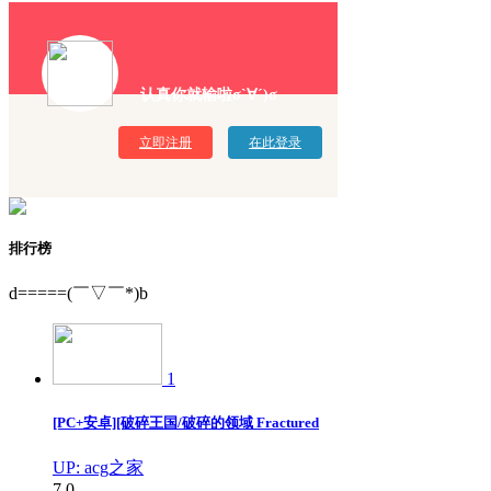
认真你就输啦σ`∀´)σ
立即注册
在此登录
排行榜
d=====(￣▽￣*)b
1
[PC+安卓][破碎王国/破碎的领域 Fractured
UP: acg之家
7
0