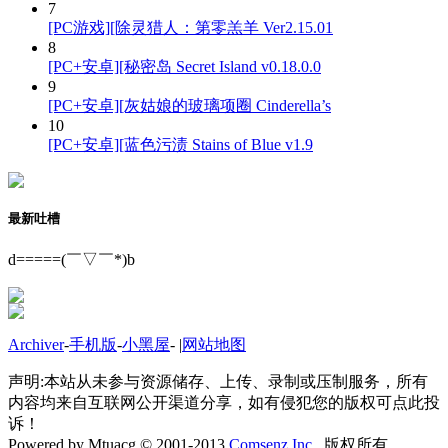
7
[PC游戏][除灵猎人：第零羔羊 Ver2.15.01
8
[PC+安卓][秘密岛 Secret Island v0.18.0.0
9
[PC+安卓][灰姑娘的玻璃项圈 Cinderella’s
10
[PC+安卓][蓝色污渍 Stains of Blue v1.9
最新吐槽
d=====(￣▽￣*)b
Archiver
-
手机版
-
小黑屋
-
|
网站地图
声明:本站从未参与资源储存、上传、录制或压制服务，所有
内容均来自互联网公开渠道分享，如有侵犯您的版权可点此投
诉！
Powered by Mtuacg © 2001-2013
Comsenz Inc.
版权所有