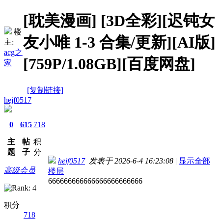
[耽美漫画]
[3D全彩][迟钝女
楼
友小唯 1-3 合集/更新][AI版]
主:
acg之
[759P/1.08GB][百度网盘]
家
[复制链接]
hejf0517
0
615
718
主
帖
积
题
子
分
hejf0517
发表于 2026-6-4 16:23:08
|
显示全部
高级会员
楼层
666666666666666666666666
积分
718