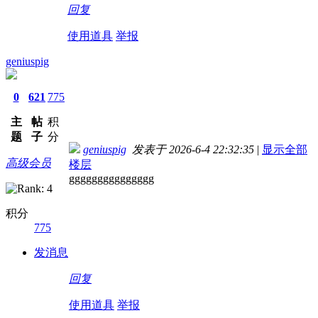
回复
使用道具
举报
geniuspig
0
621
775
主
帖
积
题
子
分
geniuspig
发表于 2026-6-4 22:32:35
|
显示全部
高级会员
楼层
ggggggggggggggg
积分
775
发消息
回复
使用道具
举报