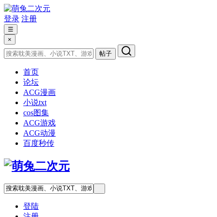
登录
注册
☰
×
帖子
首页
论坛
ACG漫画
小说txt
cos图集
ACG游戏
ACG动漫
百度秒传
登陆
注册