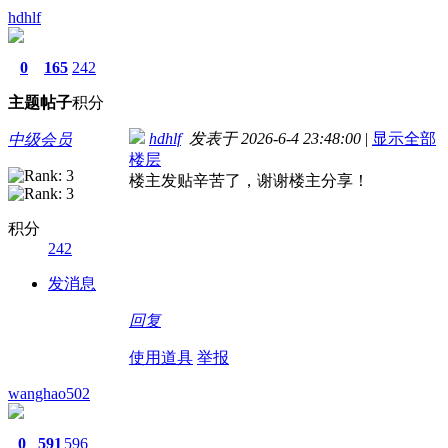
hdhlf
0
165
242
主题
帖子
积分
hdhlf
发表于 2026-6-4 23:48:00
|
显示全部
中级会员
楼层
楼主发贴辛苦了，谢谢楼主分享！
积分
242
发消息
回复
使用道具
举报
wanghao502
0
591
596