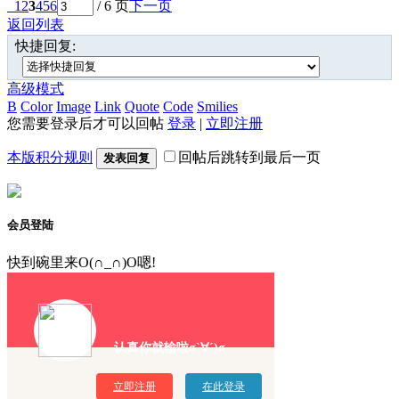
1
2
3
4
5
6
/ 6 页
下一页
返回列表
快捷回复:
高级模式
B
Color
Image
Link
Quote
Code
Smilies
您需要登录后才可以回帖
登录
|
立即注册
本版积分规则
回帖后跳转到最后一页
发表回复
会员登陆
快到碗里来O(∩_∩)O嗯!
认真你就输啦σ`∀´)σ
立即注册
在此登录