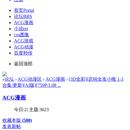
首页
Portal
论坛
BBS
ACG漫画
小说txt
cos图集
ACG游戏
ACG动漫
百度秒传
返回顶部
»
论坛
›
ACG动漫区
›
ACG漫画
›
[3D全彩][迟钝女友小唯 1-3
合集/更新][AI版][759P/1.08 ...
ACG漫画
今日:
2
|
主题:
3623
收藏本版
(
500
)
发表新帖