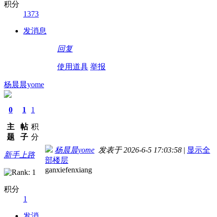
积分
1373
发消息
回复
使用道具
举报
杨晨晨yome
0
1
1
主
帖
积
题
子
分
杨晨晨yome
发表于 2026-6-5 17:03:58
|
显示全
新手上路
部楼层
ganxiefenxiang
积分
1
发消