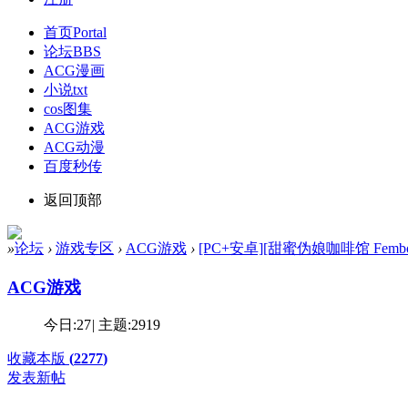
首页
Portal
论坛
BBS
ACG漫画
小说txt
cos图集
ACG游戏
ACG动漫
百度秒传
返回顶部
»
论坛
›
游戏专区
›
ACG游戏
›
[PC+安卓][甜蜜伪娘咖啡馆 Femboy Fut
ACG游戏
今日:
27
|
主题:
2919
收藏本版
(
2277
)
发表新帖