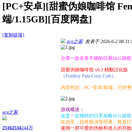
[PC+安卓][甜蜜伪娘咖啡馆 Fembo
端/1.15GB][百度网盘]
[复制链接]
acg之家
发表于 2026-6-2 08:31:
分享一款非常不错的日系SLG游
甜蜜伪娘咖啡馆 v0.2 精翻汉化版
（Femboy Futa Cozy Cafe）
内容包括：PC+安卓/双端，已经
游戏概述：
acg之家
这是一款独特的日系策略SLG游
在这里，你将扮演管理者，将其打
2516
2534
244万
雇佣一群可爱的伪娘和迷人的符她