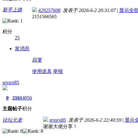
新手上路
429257608
发表于 2026-6-2 20:31:07
|
显示全
2151566565
积分
25
发消息
回复
使用道具
举报
srxsrx85
0
2161
4056
主题
帖子
积分
论坛元老
srxsrx85
发表于 2026-6-2 22:40:59
|
显示
谢谢大佬分享！