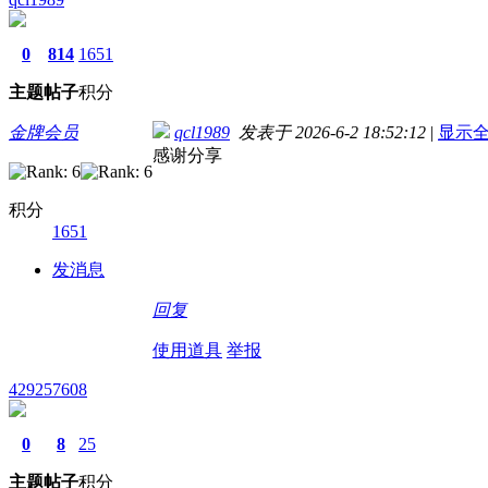
0
814
1651
主题
帖子
积分
金牌会员
qcl1989
发表于 2026-6-2 18:52:12
|
显示
感谢分享
积分
1651
发消息
回复
使用道具
举报
429257608
0
8
25
主题
帖子
积分