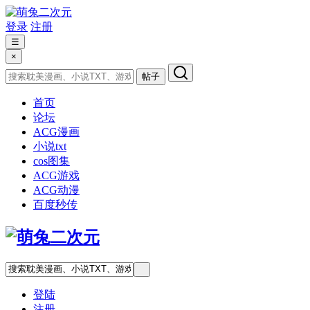
登录
注册
☰
×
帖子
首页
论坛
ACG漫画
小说txt
cos图集
ACG游戏
ACG动漫
百度秒传
登陆
注册