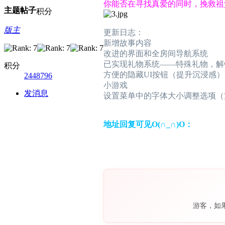
你能否在寻找真爱的同时，挽救祖
主题
帖子
积分
版主
更新日志：
新增故事内容
改进的界面和全房间导航系统
已实现礼物系统——特殊礼物，解
积分
方便的隐藏UI按钮（提升沉浸感）
2448796
小游戏
发消息
设置菜单中的字体大小调整选项（
地址回复可见O(∩_∩)O：
游客，如