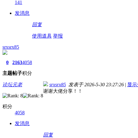
141
发消息
回复
使用道具
举报
srxsrx85
0
2163
4058
主题
帖子
积分
论坛元老
srxsrx85
发表于 2026-5-30 23:27:26
|
显示
谢谢大佬分享！！
积分
4058
发消息
回复