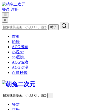
登录
注册
☰
×
帖子
首页
论坛
ACG漫画
小说txt
cos图集
ACG游戏
ACG动漫
百度秒传
登陆
注册