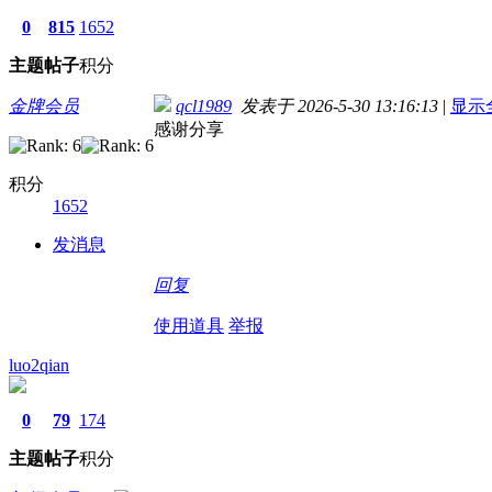
0
815
1652
主题
帖子
积分
金牌会员
qcl1989
发表于 2026-5-30 13:16:13
|
显示
感谢分享
积分
1652
发消息
回复
使用道具
举报
luo2qian
0
79
174
主题
帖子
积分