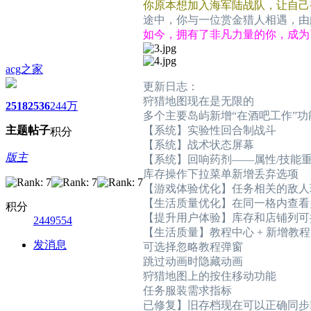
你原本想加入海军陆战队，让自己
途中，你与一位赏金猎人相遇，由
如今，拥有了非凡力量的你，成为
acg之家
更新日志：
狩猎地图现在是无限的
2518
2536
244万
多个主要岛屿新增“在酒吧工作”功
主题
帖子
【系统】实验性回合制战斗
积分
【系统】战术状态屏幕
版主
【系统】回响药剂——属性/技能
库存操作下拉菜单新增丢弃选项
【游戏体验优化】任务相关的敌人
【生活质量优化】在同一格内查看
积分
【提升用户体验】库存和店铺列可
2449554
【生活质量】教程中心 + 新增教程
发消息
可选择忽略教程弹窗
跳过动画时隐藏动画
狩猎地图上的按住移动功能
任务服装需求指标
已修复】旧存档现在可以正确同步Ha