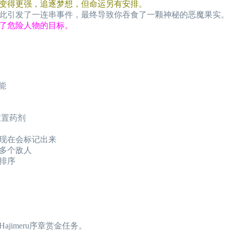
变得更强，追逐梦想，但命运另有安排。
此引发了一连串事件，最终导致你吞食了一颗神秘的恶魔果实。
了危险人物的目标。
能
重置药剂
现在会标记出来
多个敌人
排序
jimeru序章赏金任务。