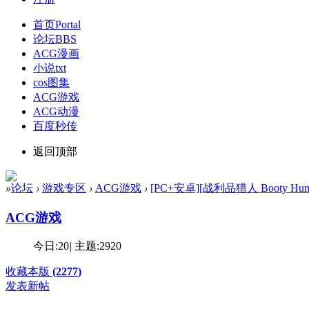
首页
Portal
论坛
BBS
ACG漫画
小说txt
cos图集
ACG游戏
ACG动漫
百度秒传
返回顶部
»
论坛
›
游戏专区
›
ACG游戏
›
[PC+安卓][战利品猎人 Booty Hunte
ACG游戏
今日:
20
|
主题:
2920
收藏本版
(
2277
)
发表新帖