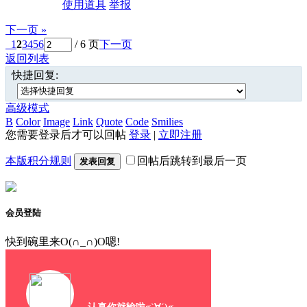
使用道具
举报
下一页 »
1
2
3
4
5
6
/ 6 页
下一页
返回列表
快捷回复:
高级模式
B
Color
Image
Link
Quote
Code
Smilies
您需要登录后才可以回帖
登录
|
立即注册
本版积分规则
回帖后跳转到最后一页
发表回复
会员登陆
快到碗里来O(∩_∩)O嗯!