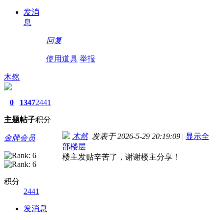
发消
息
回复
使用道具
举报
木然
0
1347
2441
主题
帖子
积分
木然
发表于 2026-5-29 20:19:09
|
显示全
金牌会员
部楼层
楼主发贴辛苦了，谢谢楼主分享！
积分
2441
发消息