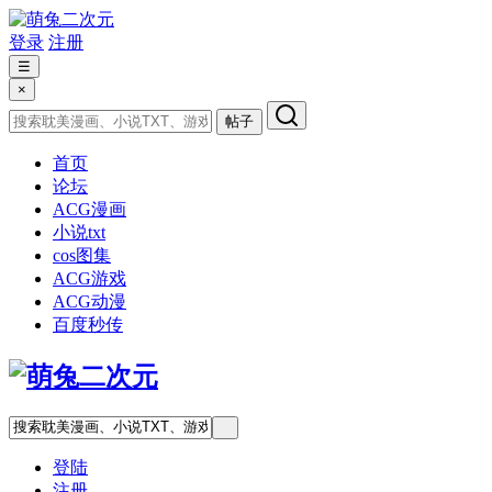
登录
注册
☰
×
帖子
首页
论坛
ACG漫画
小说txt
cos图集
ACG游戏
ACG动漫
百度秒传
登陆
注册