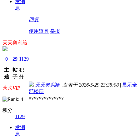
发消
息
回复
使用道具
举报
天天奥利给
0
29
1129
主
帖
积
题
子
分
天天奥利给
发表于 2026-5-29 23:35:08
|
显示全
永久VIP
部楼层
uyyyyyyyyyyyyy
积分
1129
发消
息