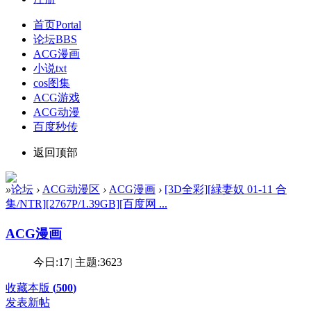
首页
Portal
论坛
BBS
ACG漫画
小说txt
cos图集
ACG游戏
ACG动漫
百度秒传
返回顶部
»
论坛
›
ACG动漫区
›
ACG漫画
›
[3D全彩][緑妻奴 01-11 合
集/NTR][2767P/1.39GB][百度网 ...
ACG漫画
今日:
17
|
主题:
3623
收藏本版
(
500
)
发表新帖