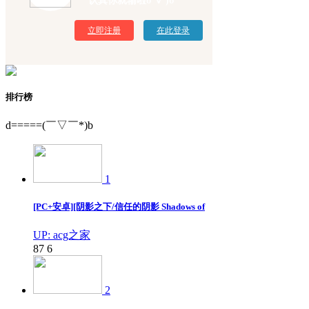
认真你就输啦σ`∀´)σ
立即注册
在此登录
排行榜
d=====(￣▽￣*)b
1
[PC+安卓][阴影之下/信任的阴影 Shadows of
UP: acg之家
87
6
2