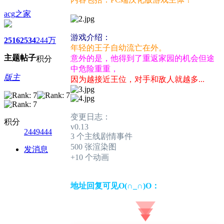
acg之家
游戏介绍：
2516
2534
244万
年轻的王子自幼流亡在外。
主题
帖子
意外的是，他得到了重返家园的机会但途
积分
中危险重重，
版主
因为越接近王位，对手和敌人就越多...
变更日志：
积分
v0.13
2449444
3 个主线剧情事件
500 张渲染图
发消息
+10 个动画
地址回复可见O(∩_∩)O：