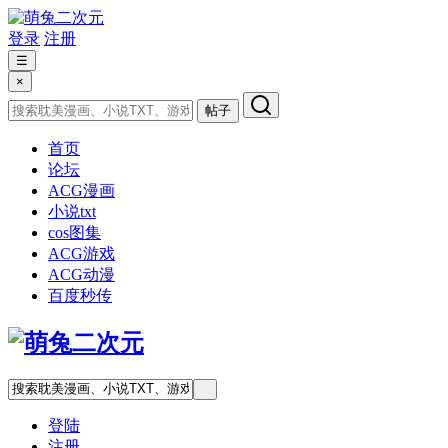
登录
注册
☰
×
帖子
首页
论坛
ACG漫画
小说txt
cos图集
ACG游戏
ACG动漫
百度秒传
登陆
注册