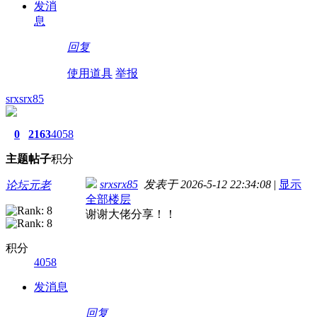
发消
息
回复
使用道具
举报
srxsrx85
0
2163
4058
主题
帖子
积分
srxsrx85
发表于 2026-5-12 22:34:08
|
显示
论坛元老
全部楼层
谢谢大佬分享！！
积分
4058
发消息
回复