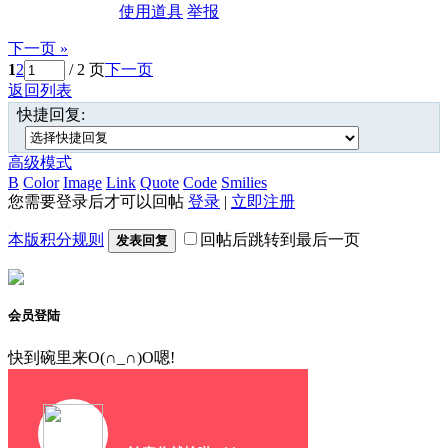
使用道具
举报
下一页 »
1
2
/ 2 页
下一页
返回列表
快捷回复:
高级模式
B
Color
Image
Link
Quote
Code
Smilies
您需要登录后才可以回帖
登录
|
立即注册
本版积分规则
回帖后跳转到最后一页
发表回复
会员登陆
快到碗里来O(∩_∩)O嗯!