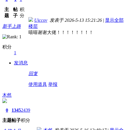
主
帖
积
题
子
分
Uiccov
发表于 2026-5-13 15:21:26
|
显示全部
新手上路
楼层
嘻嘻谢谢大佬！！！！！！！！
积分
1
发消息
回复
使用道具
举报
木然
0
1345
2439
主题
帖子
积分