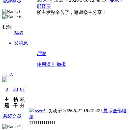
木然
发表于 2026-5-16 12:48:17
|
显示全
金牌会员
部楼层
楼主发贴辛苦了，谢谢楼主分享！
积分
2439
发消息
回复
使用道具
举报
userA
0
33
67
主
帖
积
题
子
分
userA
发表于 2026-5-21 18:37:42
|
显示全部楼
初级会员
层
1111111111111