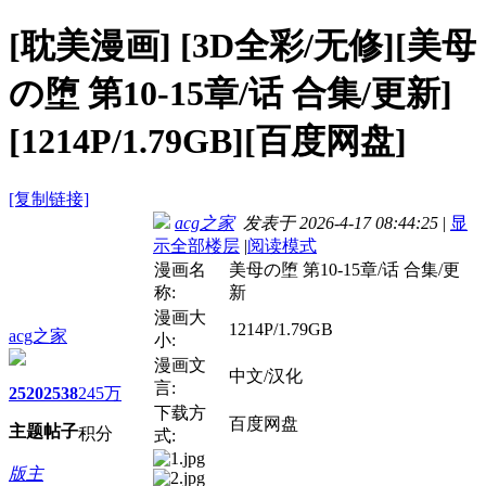
[耽美漫画]
[3D全彩/无修][美母
の堕 第10-15章/话 合集/更新]
[1214P/1.79GB][百度网盘]
[复制链接]
acg之家
发表于 2026-4-17 08:44:25
|
显
示全部楼层
|
阅读模式
漫画名
美母の堕 第10-15章/话 合集/更
称:
新
漫画大
1214P/1.79GB
acg之家
小:
漫画文
中文/汉化
言:
2520
2538
245万
下载方
百度网盘
主题
帖子
积分
式:
版主