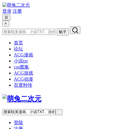
登录
注册
☰
×
帖子
首页
论坛
ACG漫画
小说txt
cos图集
ACG游戏
ACG动漫
百度秒传
登陆
注册