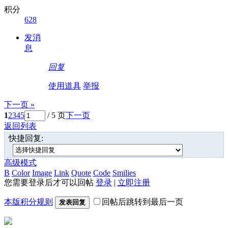
积分
628
发消
息
回复
使用道具
举报
下一页 »
1
2
3
4
5
/ 5 页
下一页
返回列表
快捷回复:
高级模式
B
Color
Image
Link
Quote
Code
Smilies
您需要登录后才可以回帖
登录
|
立即注册
本版积分规则
回帖后跳转到最后一页
发表回复