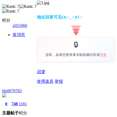
地址回复可见O(∩_∩)O：
积分
2451066
发消息
游客，如果您要查看本帖隐藏内容请
回复
回复
使用道具
举报
blz0079783
0
748
1181
主题
帖子
积分