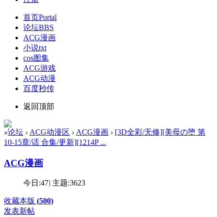
首页
Portal
论坛
BBS
ACG漫画
小说txt
cos图集
ACG游戏
ACG动漫
百度秒传
返回顶部
»
论坛
›
ACG动漫区
›
ACG漫画
›
[3D全彩/无修][美母の堕 第
10-15章/话 合集/更新][1214P ...
ACG漫画
今日:
47
|
主题:
3623
收藏本版
(
500
)
发表新帖