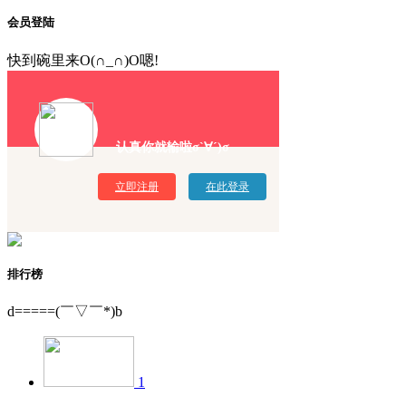
会员登陆
快到碗里来O(∩_∩)O嗯!
认真你就输啦σ`∀´)σ
立即注册
在此登录
排行榜
d=====(￣▽￣*)b
1