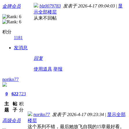
blz0079783
发表于 2026-4-17 09:04:03
|
显
金牌会员
示全部楼层
从来不回帖
积分
1181
发消息
回复
使用道具
举报
noriko77
0
622
723
主
帖
积
题
子
分
noriko77
发表于 2026-4-17 09:23:34
|
显示全部
高级会员
楼层
这个系列不错，最后她放飞自我的15章最好看。