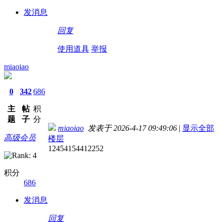
发消息
回复
使用道具
举报
miaoiao
0
342
686
主
帖
积
题
子
分
miaoiao
发表于 2026-4-17 09:49:06
|
显示全部
高级会员
楼层
12454154412252
积分
686
发消息
回复