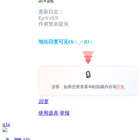
更新日志：
Ep.6 v0.9
作者暂未提供
地址回复可见O(∩_∩)O：
游客，如果您要查看本帖隐藏内容请
回复
回复
使用道具
举报
q1q
0
398
435