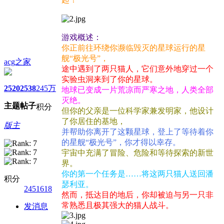
游戏概述：
你正前往环绕你濒临毁灭的星球运行的星
舰“极光号”，
acg之家
途中遇到了两只猫人，它们意外地穿过一个
实验虫洞来到了你的星球。
2520
2538
245万
地球已变成一片荒凉而严寒之地，人类全部
灭绝。
主题
帖子
积分
但你的父亲是一位科学家兼发明家，他设计
了你居住的基地，
版主
并帮助你离开了这颗星球，登上了等待着你
的星舰“极光号”，你才得以幸存。
宇宙中充满了冒险、危险和等待探索的新世
界。
你的第一个任务是……将这两只猫人送回潘
积分
瑟利亚。
2451618
然而，抵达目的地后，你却被迫与另一只非
常熟悉且极其强大的猫人战斗。
发消息