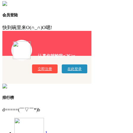
会员登陆
快到碗里来O(∩_∩)O嗯!
认真你就输啦σ`∀´)σ
立即注册
在此登录
排行榜
d=====(￣▽￣*)b
1