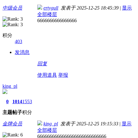
中级会员
ertygull
发表于 2025-12-25 18:45:39
|
显示
全部楼层
6666666666666666
积分
403
发消息
回复
使用道具
举报
king_pl
0
1014
1553
主题
帖子
积分
金牌会员
king_pl
发表于 2025-12-25 19:15:33
|
显示
全部楼层
6666666666666666666666666666