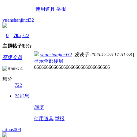
使用道具
举报
yuanshanjinci32
0
705
722
主题
帖子
积分
yuanshanjinci32
发表于 2025-12-25 17:51:28
|
高级会员
显示全部楼层
6666666666666666666666666666666
积分
722
发消息
回复
使用道具
举报
arthas009