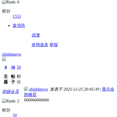
积分
1553
发消息
回复
使用道具
举报
zhishimuyu
0
50
50
主
帖
积
题
子
分
zhishimuyu
发表于 2025-12-25 20:45:39
|
显示全
初级会员
部楼层
666666666666
积分
50