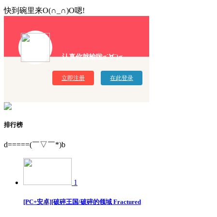
快到碗里来O(∩_∩)O嗯!
认真你就输啦σ`∀´)σ
立即注册
在此登录
排行榜
d=====(￣▽￣*)b
1
[PC+安卓][破碎王国/破碎的领域 Fractured