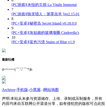
6
[PC游戏][永恒的欠损 La Vitalis Immortal
7
[PC游戏][除灵猎人：第零羔羊 Ver2.15.01
8
[PC+安卓][秘密岛 Secret Island v0.18.0.0
9
[PC+安卓][灰姑娘的玻璃项圈 Cinderella’s
10
[PC+安卓][蓝色污渍 Stains of Blue v1.9
最新吐槽
d=====(￣▽￣*)b
Archiver
-
手机版
-
小黑屋
-
|
网站地图
声明:本站从未参与资源储存、上传、录制或压制服务，所有
内容均来自互联网公开渠道分享，如有侵犯您的版权可点此投