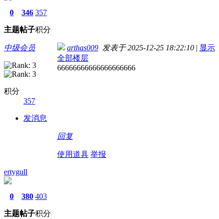
0
346
357
主题
帖子
积分
中级会员
arthas009
发表于 2025-12-25 18:22:10
|
显示
全部楼层
66666666666666666666
积分
357
发消息
回复
使用道具
举报
ertygull
0
380
403
主题
帖子
积分