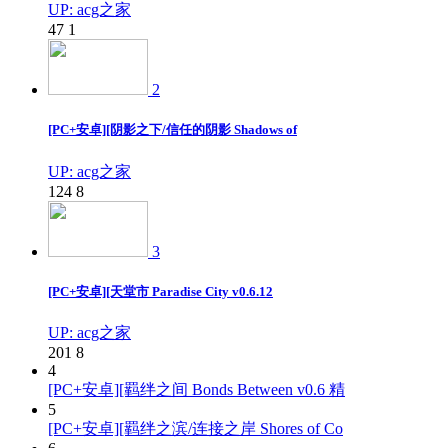
UP: acg之家
47
1
2
[PC+安卓][阴影之下/信任的阴影 Shadows of
UP: acg之家
124
8
3
[PC+安卓][天堂市 Paradise City v0.6.12
UP: acg之家
201
8
4
[PC+安卓][羁绊之间 Bonds Between v0.6 精
5
[PC+安卓][羁绊之滨/连接之岸 Shores of Co