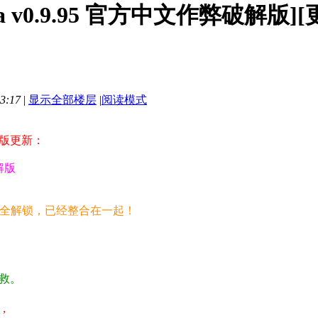
aga v0.9.95 官方中文作弊破解版
3:17
|
显示全部楼层
|
阅读模式
解版更新：
解版
回想全解锁，已经整合在一起！
救。
，