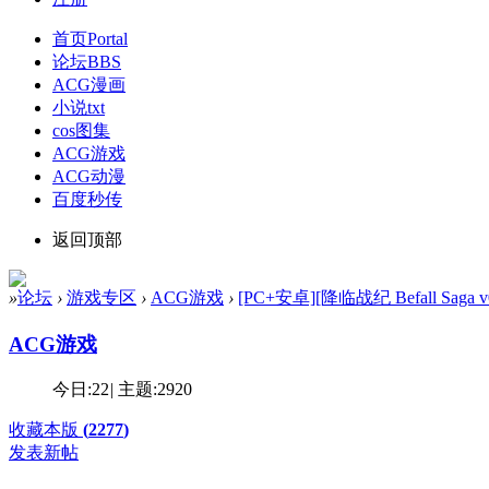
首页
Portal
论坛
BBS
ACG漫画
小说txt
cos图集
ACG游戏
ACG动漫
百度秒传
返回顶部
»
论坛
›
游戏专区
›
ACG游戏
›
[PC+安卓][降临战纪 Befall Saga 
ACG游戏
今日:
22
|
主题:
2920
收藏本版
(
2277
)
发表新帖