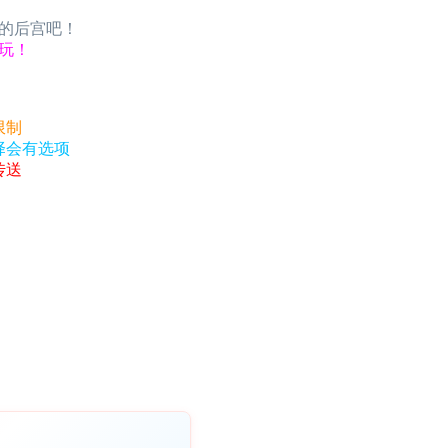
的后宫吧！
玩！
限制
择会有选项
传送