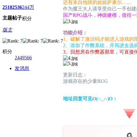
还有来自地狱的姐姐萨麦尔……
2518
2536
244万
作为魔王大人请享受自己一手创建
国产RPG战斗，神级建模，值得一
主题
帖子
积分
版主
功能介绍：
1、破解了激活码才能进入游戏的
2、添加了作弊系统，开局进去选
积分
3、回想房在作弊器那里，可直接
2449566
发消息
更新日志：
游戏存在的少量BUG
地址回复可见O(∩_∩)O：