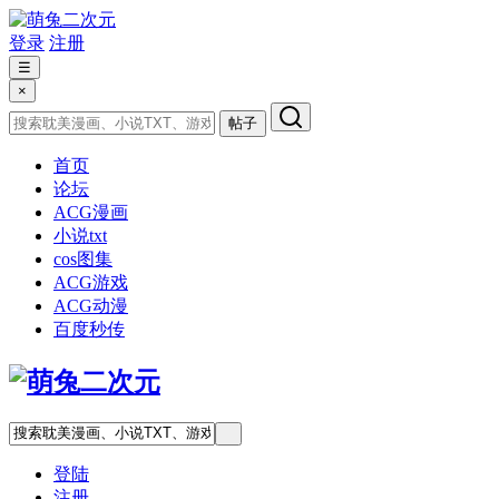
登录
注册
☰
×
帖子
首页
论坛
ACG漫画
小说txt
cos图集
ACG游戏
ACG动漫
百度秒传
登陆
注册