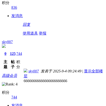
积分
836
发消息
回复
使用道具
举报
sky007
0
125
744
主
帖
积
题
子
分
sky007
发表于 2025-9-4 09:24:49
|
显示全部楼
高级会员
层
66666666666666666666666
积分
744
发消息