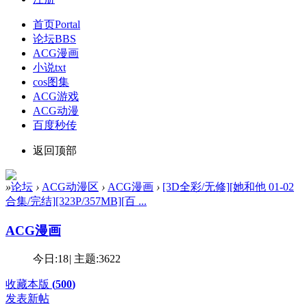
首页
Portal
论坛
BBS
ACG漫画
小说txt
cos图集
ACG游戏
ACG动漫
百度秒传
返回顶部
»
论坛
›
ACG动漫区
›
ACG漫画
›
[3D全彩/无修][她和他 01-02
合集/完结][323P/357MB][百 ...
ACG漫画
今日:
18
|
主题:
3622
收藏本版
(
500
)
发表新帖