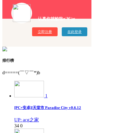
认真你就输啦σ`∀´)σ
立即注册
在此登录
排行榜
d=====(￣▽￣*)b
1
[PC+安卓][天堂市 Paradise City v0.6.12
UP: acg之家
34
0