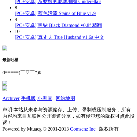
[PC+安卓][灰姑娘的玻璃项圈 Cinderella’s
8
[PC+安卓][蓝色污渍 Stains of Blue v1.9
9
[PC+安卓][黑钻 Black Diamond v0.8f 精翻
10
[PC+安卓][真丈夫 True Husband v1.6a 中文
最新吐槽
d=====(￣▽￣*)b
Archiver
-
手机版
-
小黑屋
-
|
网站地图
声明:本站从未参与资源储存、上传、录制或压制服务，所有
内容均来自互联网公开渠道分享，如有侵犯您的版权可点此投
诉！
Powered by Mtuacg © 2001-2013
Comsenz Inc.
版权所有