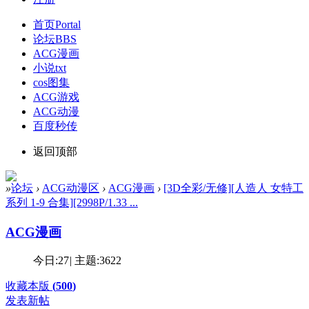
首页
Portal
论坛
BBS
ACG漫画
小说txt
cos图集
ACG游戏
ACG动漫
百度秒传
返回顶部
»
论坛
›
ACG动漫区
›
ACG漫画
›
[3D全彩/无修][人造人 女特工
系列 1-9 合集][2998P/1.33 ...
ACG漫画
今日:
27
|
主题:
3622
收藏本版
(
500
)
发表新帖