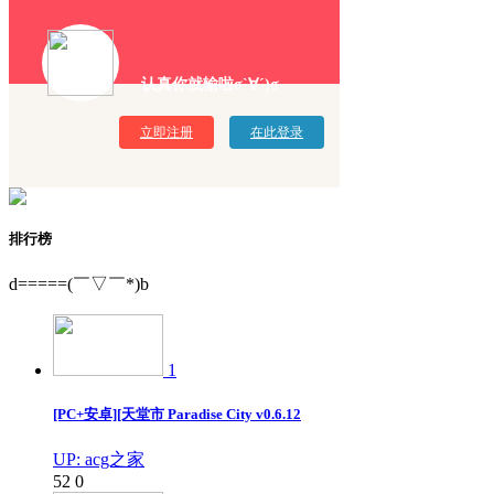
认真你就输啦σ`∀´)σ
立即注册
在此登录
排行榜
d=====(￣▽￣*)b
1
[PC+安卓][天堂市 Paradise City v0.6.12
UP: acg之家
52
0