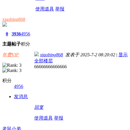
使用道具
举报
xiaobing868
0
3936
4956
主题
帖子
积分
年费VIP
xiaobing868
发表于 2025-7-2 08:20:02
|
显示
全部楼层
66666666666666
积分
4956
发消息
回复
使用道具
举报
老鼠小弟