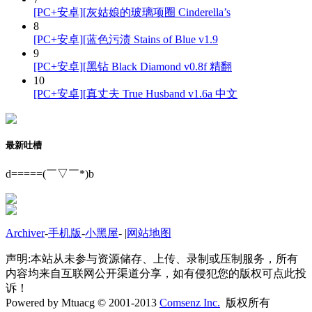
[PC+安卓][灰姑娘的玻璃项圈 Cinderella’s
8
[PC+安卓][蓝色污渍 Stains of Blue v1.9
9
[PC+安卓][黑钻 Black Diamond v0.8f 精翻
10
[PC+安卓][真丈夫 True Husband v1.6a 中文
最新吐槽
d=====(￣▽￣*)b
Archiver
-
手机版
-
小黑屋
-
|
网站地图
声明:本站从未参与资源储存、上传、录制或压制服务，所有
内容均来自互联网公开渠道分享，如有侵犯您的版权可点此投
诉！
Powered by Mtuacg © 2001-2013
Comsenz Inc.
版权所有