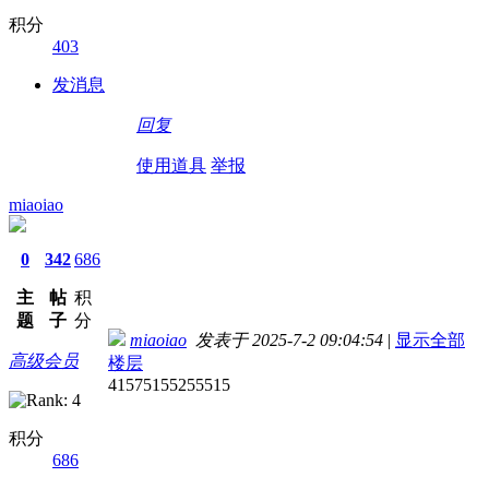
积分
403
发消息
回复
使用道具
举报
miaoiao
0
342
686
主
帖
积
题
子
分
miaoiao
发表于 2025-7-2 09:04:54
|
显示全部
高级会员
楼层
41575155255515
积分
686