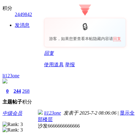
积分
2449842
发消息
游客，如果您要查看本帖隐藏内容请
回复
回复
使用道具
举报
li123one
0
244
268
主题
帖子
积分
li123one
发表于 2025-7-2 08:06:06
|
显示全
中级会员
部楼层
沙发6666666666666