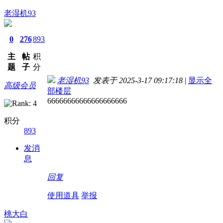
老湿机93
0
276
893
主
帖
积
题
子
分
老湿机93
发表于 2025-3-17 09:17:18
|
显示全
高级会员
部楼层
66666666666666666666
积分
893
发消
息
回复
使用道具
举报
桃大白