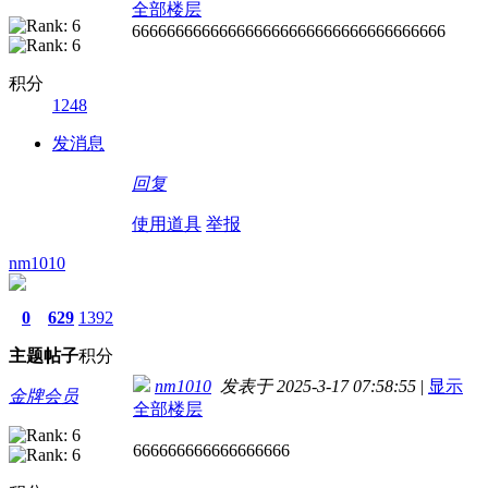
全部楼层
666666666666666666666666666666666666
积分
1248
发消息
回复
使用道具
举报
nm1010
0
629
1392
主题
帖子
积分
nm1010
发表于 2025-3-17 07:58:55
|
显示
金牌会员
全部楼层
666666666666666666