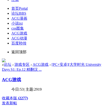
首页
Portal
论坛
BBS
ACG漫画
小说txt
cos图集
ACG游戏
ACG动漫
百度秒传
返回顶部
»
论坛
›
游戏专区
›
ACG游戏
›
[PC+安卓][大学时光 University
Days S1: Ep.12 精翻汉 ...
ACG游戏
今日:
53
|
主题:
2919
收藏本版
(
2277
)
发表新帖