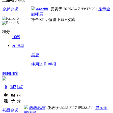
aluwith
发表于 2025-3-17 09:37:29
|
显示全
金牌会员
部楼层
符合XP，值得下载+收藏
积分
1069
发消息
回复
使用道具
举报
啊啊阿嚏
0
147
147
主
帖
积
题
子
分
啊啊阿嚏
发表于 2025-3-17 09:38:54
|
显示全
初级会员
部楼层