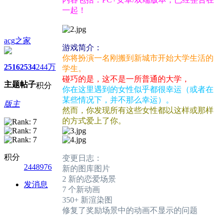
一起！
acg之家
游戏简介：
你将扮演一名刚搬到新城市开始大学生活的
2516
2534
244万
学生。
碰巧的是，这不是一所普通的大学，
主题
帖子
积分
你在这里遇到的女性似乎都很幸运（或者在
某些情况下，并不那么幸运）。
版主
然而，你发现所有这些女性都以这样或那样
的方式爱上了你。
积分
变更日志：
2448976
新的图库图片
2 新的恋爱场景
发消息
7 个新动画
350+ 新渲染图
修复了奖励场景中的动画不显示的问题