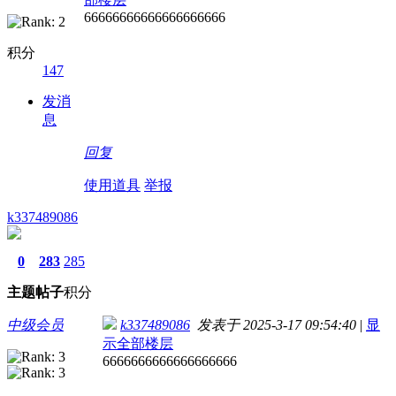
66666666666666666666
积分
147
发消
息
回复
使用道具
举报
k337489086
0
283
285
主题
帖子
积分
中级会员
k337489086
发表于 2025-3-17 09:54:40
|
显
示全部楼层
6666666666666666666