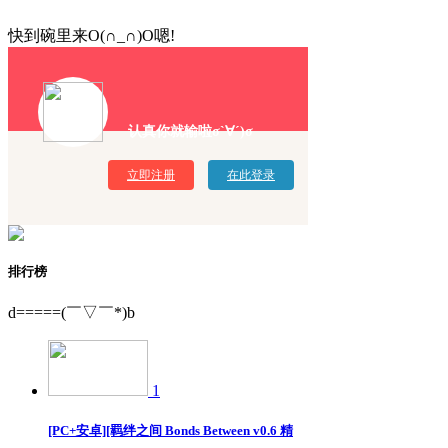
快到碗里来O(∩_∩)O嗯!
认真你就输啦σ`∀´)σ
立即注册
在此登录
排行榜
d=====(￣▽￣*)b
1
[PC+安卓][羁绊之间 Bonds Between v0.6 精