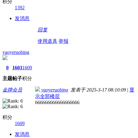
积分
1392
发消息
回复
使用道具
举报
yaoyeruobing
0
1603
1609
主题
帖子
积分
金牌会员
yaoyeruobing
发表于 2025-3-17 08:10:09
|
显
示全部楼层
666666666666666666
积分
1609
发消息