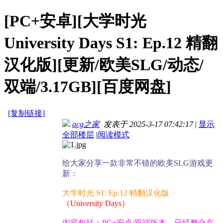
[PC+安卓][大学时光
University Days S1: Ep.12 精翻
汉化版][更新/欧美SLG/动态/
双端/3.17GB][百度网盘]
[复制链接]
acg之家
发表于 2025-3-17 07:42:17
|
显示
全部楼层
|
阅读模式
给大家分享一款非常不错的欧美SLG游戏更
新：
大学时光 S1: Ep.12 精翻汉化版
（University Days）
内容包括：PC+安卓/双端版本，已经整合在