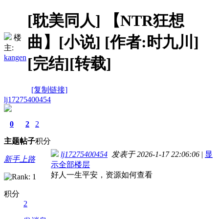
[耽美同人]
【NTR狂想
曲】[小说] [作者:时九川]
楼
主:
kangen
[完结][转载]
[复制链接]
lj17275400454
0
2
2
主题
帖子
积分
lj17275400454
发表于 2026-1-17 22:06:06
|
显
新手上路
示全部楼层
好人一生平安，资源如何查看
积分
2