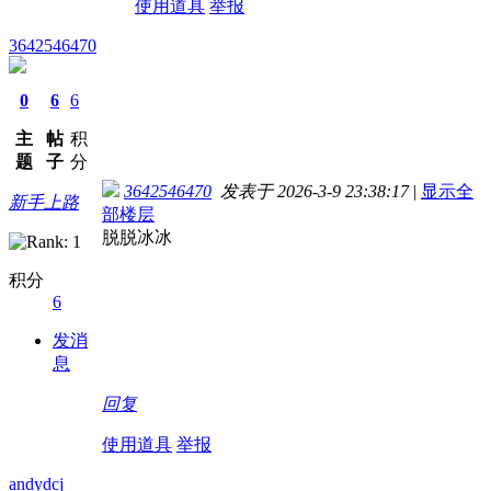
使用道具
举报
3642546470
0
6
6
主
帖
积
题
子
分
3642546470
发表于 2026-3-9 23:38:17
|
显示全
新手上路
部楼层
脱脱冰冰
积分
6
发消
息
回复
使用道具
举报
andydcj