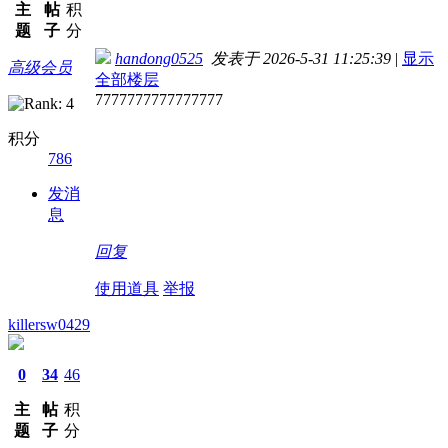
主
帖
积
题
子
分
handong0525
发表于 2026-5-31 11:25:39
|
显示
高级会员
全部楼层
7777777777777777
积分
786
发消
息
回复
使用道具
举报
killersw0429
0
34
46
主
帖
积
题
子
分