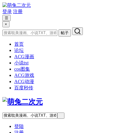
登录
注册
☰
×
帖子
首页
论坛
ACG漫画
小说txt
cos图集
ACG游戏
ACG动漫
百度秒传
登陆
注册