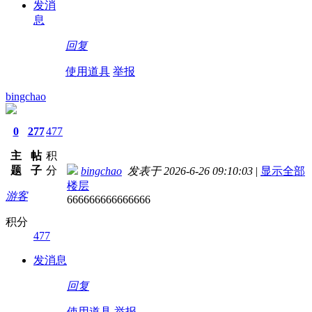
发消
息
回复
使用道具
举报
bingchao
0
277
477
主
帖
积
题
子
分
bingchao
发表于 2026-6-26 09:10:03
|
显示全部
楼层
游客
666666666666666
积分
477
发消息
回复
使用道具
举报