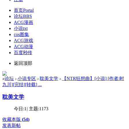
首页
Portal
论坛
BBS
ACG漫画
小说txt
cos图集
ACG游戏
ACG动漫
百度秒传
返回顶部
»
论坛
›
小说专区
›
耽美文学
›
【NTR狂想曲】[小说] [作者:时
九川][完结][转载] ...
耽美文学
今日:
1
|
主题:
1173
收藏本版
(
54
)
发表新帖