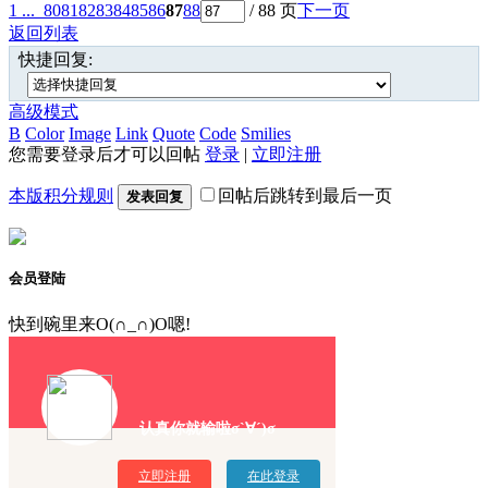
1 ...
80
81
82
83
84
85
86
87
88
/ 88 页
下一页
返回列表
快捷回复:
高级模式
B
Color
Image
Link
Quote
Code
Smilies
您需要登录后才可以回帖
登录
|
立即注册
本版积分规则
回帖后跳转到最后一页
发表回复
会员登陆
快到碗里来O(∩_∩)O嗯!
认真你就输啦σ`∀´)σ
立即注册
在此登录