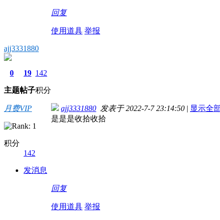
回复
使用道具
举报
ajj3331880
0
19
142
主题
帖子
积分
月费VIP
ajj3331880
发表于 2022-7-7 23:14:50
|
显示全
是是是收拾收拾
积分
142
发消息
回复
使用道具
举报