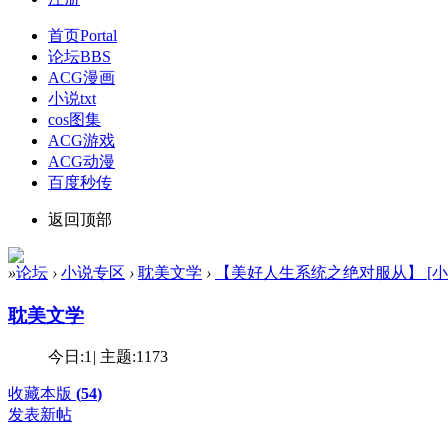
首页
Portal
论坛
BBS
ACG漫画
小说txt
cos图集
ACG游戏
ACG动漫
百度秒传
返回顶部
»
论坛
›
小说专区
›
耽美文学
›
【美好人生系统之绝对服从】 [小说] [
耽美文学
今日:
1
|
主题:
1173
收藏本版
(
54
)
发表新帖