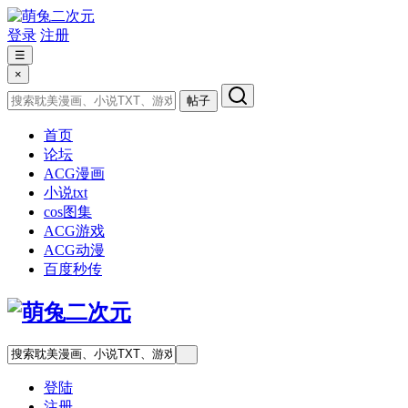
登录
注册
☰
×
帖子
首页
论坛
ACG漫画
小说txt
cos图集
ACG游戏
ACG动漫
百度秒传
登陆
注册