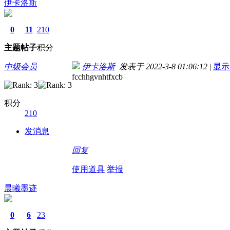
伊卡洛斯
0
11
210
主题
帖子
积分
中级会员
伊卡洛斯
发表于 2022-3-8 01:06:12
|
显示
fcchhgvnhtfxcb
积分
210
发消息
回复
使用道具
举报
晨曦墨迹
0
6
23