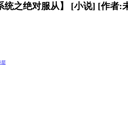
之绝对服从】 [小说] [作者:未
楼层