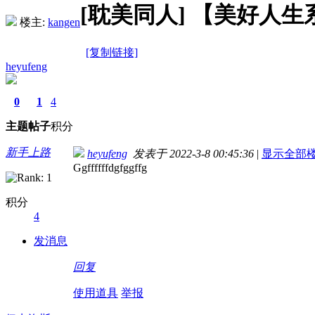
[耽美同人]
【美好人生系统
楼主:
kangen
[复制链接]
heyufeng
0
1
4
主题
帖子
积分
新手上路
heyufeng
发表于 2022-3-8 00:45:36
|
显示全部
Ggffffffdgfggffg
积分
4
发消息
回复
使用道具
举报