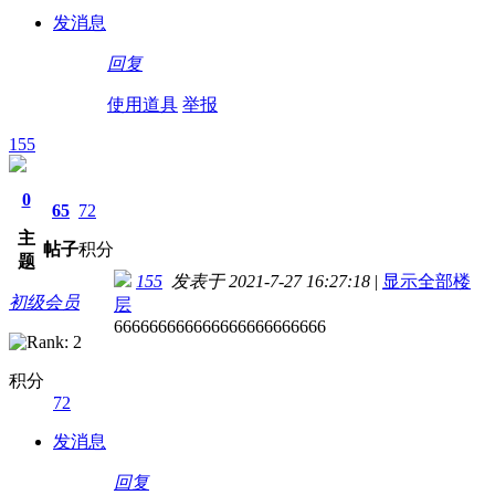
发消息
回复
使用道具
举报
155
0
65
72
主
帖子
积分
题
155
发表于 2021-7-27 16:27:18
|
显示全部楼
初级会员
层
666666666666666666666666
积分
72
发消息
回复