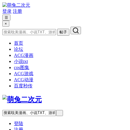
登录
注册
☰
×
帖子
首页
论坛
ACG漫画
小说txt
cos图集
ACG游戏
ACG动漫
百度秒传
登陆
注册