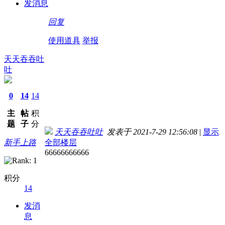
发消息
回复
使用道具
举报
天天吞吞吐
吐
0
14
14
主
帖
积
题
子
分
天天吞吞吐吐
发表于 2021-7-29 12:56:08
|
显示
新手上路
全部楼层
66666666666
积分
14
发消
息