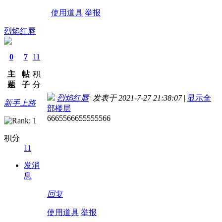
使用道具
举报
烈焰红唇
0
7
11
主
帖
积
题
子
分
烈焰红唇
发表于 2021-7-27 21:38:07
|
显示全
新手上路
部楼层
6665566655555566
积分
11
发消
息
回复
使用道具
举报