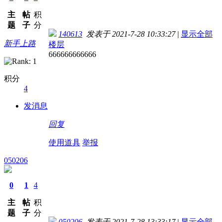
主
帖
积
题
子
分
140613
发表于 2021-7-28 10:33:27
|
显示全部
新手上路
楼层
666666666666
积分
4
发消息
回复
使用道具
举报
050206
0
1
4
主
帖
积
题
子
分
050206
发表于 2021-7-28 13:33:17
|
显示全部