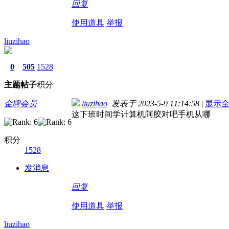
回复
使用道具
举报
liuzihao
0
505
1528
主题
帖子
积分
金牌会员
liuzihao
发表于 2023-5-9 11:14:58
|
显示
这下班时间学计算机阿胶对吧手机从哪
积分
1528
发消息
回复
使用道具
举报
liuzihao