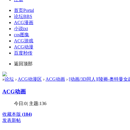
首页
Portal
论坛
BBS
ACG漫画
小说txt
cos图集
ACG游戏
ACG动漫
百度秒传
返回顶部
»
论坛
›
ACG动漫区
›
ACG动画
›
[动画/3D同人][陵褥-奥特曼女
ACG动画
今日:
0
|
主题:
136
收藏本版
(
184
)
发表新帖