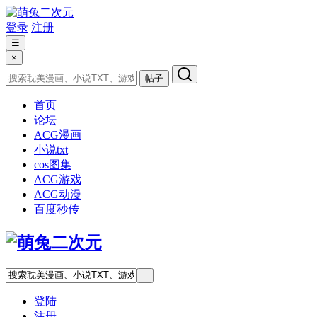
登录
注册
☰
×
帖子
首页
论坛
ACG漫画
小说txt
cos图集
ACG游戏
ACG动漫
百度秒传
登陆
注册