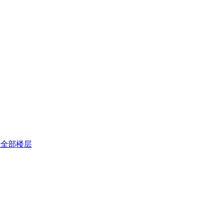
示全部楼层