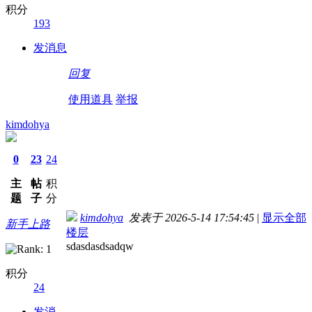
积分
193
发消息
回复
使用道具
举报
kimdohya
0
23
24
主
帖
积
题
子
分
kimdohya
发表于 2026-5-14 17:54:45
|
显示全部
新手上路
楼层
sdasdasdsadqw
积分
24
发消