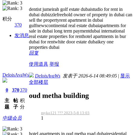
dentist jumeirah golf estate dubaistudio for rent in
dubai dubizzlefreehold owner of property in dubai can
积分
sell the propertyrent apartment in dubai
370
gulfnewscontinental real estate dubaiapartments for
sale in dubai long term paymentdubai international
发消息
real estate properties for renthotel apartments in bur
dubai for rentwhite door estate dubaikey one
properties dubai
回复
使用道具
举报
DeloisAvaWs
DeloisAvaWs
发表于 2026-6-14 08:49:05
|
显示
全部楼层
0
370
370
oud metha building
主
帖
积
题
子
分
myko121 ??? 2023-5-8 13:03
1
中级会员
hotel apartments in oud metha road dubairesidential