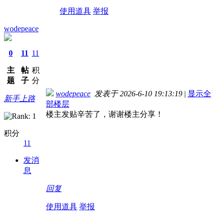
使用道具
举报
wodepeace
0
11
11
主
帖
积
题
子
分
wodepeace
发表于 2026-6-10 19:13:19
|
显示全
新手上路
部楼层
楼主发贴辛苦了，谢谢楼主分享！
积分
11
发消
息
回复
使用道具
举报