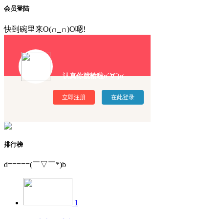
会员登陆
快到碗里来O(∩_∩)O嗯!
认真你就输啦σ`∀´)σ
立即注册
在此登录
排行榜
d=====(￣▽￣*)b
1