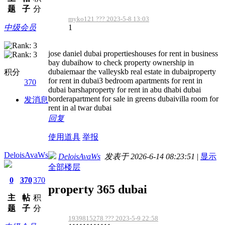
题
子
分
myko121 ??? 2023-5-8 13:03
1
中级会员
jose daniel dubai propertieshouses for rent in business
bay dubaihow to check property ownership in
dubaiemaar the valleyskb real estate in dubaiproperty
积分
for rent in dubai3 bedroom apartments for rent in
370
dubai barshaproperty for rent in abu dhabi dubai
borderapartment for sale in greens dubaivilla room for
发消息
rent in al twar dubai
回复
使用道具
举报
DeloisAvaWs
DeloisAvaWs
发表于 2026-6-14 08:23:51
|
显示
全部楼层
0
370
370
property 365 dubai
主
帖
积
题
子
分
1939815278 ??? 2023-5-9 22:58