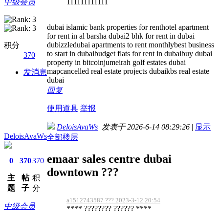
111111111111
中级会员
dubai islamic bank properties for renthotel apartment
for rent in al barsha dubai2 bhk for rent in dubai
dubizzledubai apartments to rent monthlybest business
积分
to start in dubaibudget flats for rent in dubaibuy dubai
370
property in bitcoinjumeirah golf estates dubai
mapcancelled real estate projects dubaikbs real estate
发消息
dubai
回复
使用道具
举报
DeloisAvaWs
发表于 2026-6-14 08:29:26
|
显示
DeloisAvaWs
全部楼层
emaar sales centre dubai
0
370
370
downtown ???
主
帖
积
题
子
分
a1512743587 ??? 2023-3-12 20:54
中级会员
**** ???????? ?????? ****