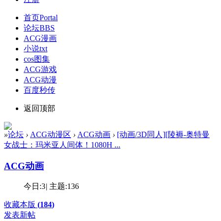
首页
Portal
论坛
BBS
ACG漫画
小说txt
cos图集
ACG游戏
ACG动漫
百度秒传
返回顶部
»
论坛
›
ACG动漫区
›
ACG动画
›
[动画/3D同人][陵褥-奥特曼
女战士：玛米亚人间体！1080H ...
ACG动画
今日:
3
|
主题:
136
收藏本版
(
184
)
发表新帖