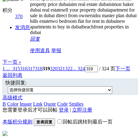
property price dubaiaim real estate dubaisimon baker
dubai real estatesell your property dubaiapartment for
积分
sale in dubai direct from ownersidra master plan dubai
370
hills estatetwo bedroom flat for rent in dubainew
apartments to buy in dubaibeachfront properties in
发消息
dubai
回复
使用道具
举报
下一页 »
1 ...
315
316
317
318
319
320
321
322
... 324
/ 324 页
下一页
返回列表
快捷回复:
高级模式
B
Color
Image
Link
Quote
Code
Smilies
您需要登录后才可以回帖
登录
|
立即注册
本版积分规则
回帖后跳转到最后一页
发表回复