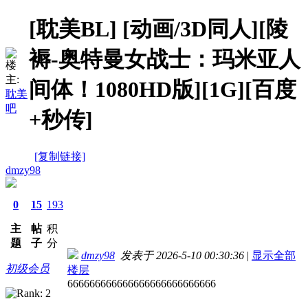
[耽美BL]
[动画/3D同人][陵
褥-奥特曼女战士：玛米亚人
楼
主:
间体！1080HD版][1G][百度
耽美
吧
+秒传]
[复制链接]
dmzy98
0
15
193
主
帖
积
题
子
分
dmzy98
发表于 2026-5-10 00:30:36
|
显示全部
初级会员
楼层
666666666666666666666666666