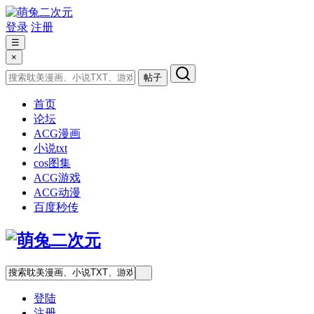
登录
注册
☰
×
帖子
首页
论坛
ACG漫画
小说txt
cos图集
ACG游戏
ACG动漫
百度秒传
登陆
注册