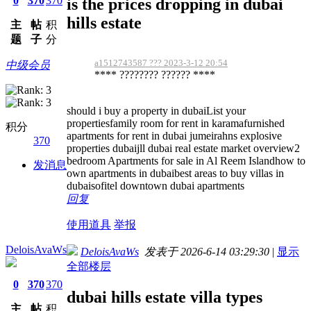
0
370
370
is the prices dropping in dubai
hills estate
主
帖
积
题
子
分
a1512743587 ??? 2023-3-12 20:54
中级会员
**** ???????? ?????? ****
should i buy a property in dubaiList your
propertiesfamily room for rent in karamafurnished
积分
apartments for rent in dubai jumeirahns explosive
370
properties dubaijll dubai real estate market overview2
bedroom Apartments for sale in Al Reem Islandhow to
发消息
own apartments in dubaibest areas to buy villas in
dubaisofitel downtown dubai apartments
回复
使用道具
举报
DeloisAvaWs
DeloisAvaWs
发表于 2026-6-14 03:29:30
|
显示
全部楼层
0
370
370
dubai hills estate villa types
主
帖
积