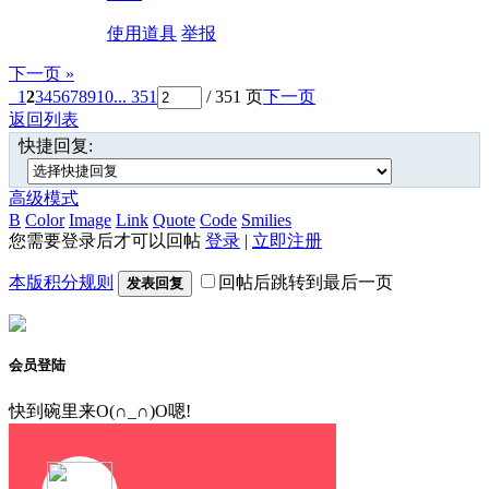
使用道具
举报
下一页 »
1
2
3
4
5
6
7
8
9
10
... 351
/ 351 页
下一页
返回列表
快捷回复:
高级模式
B
Color
Image
Link
Quote
Code
Smilies
您需要登录后才可以回帖
登录
|
立即注册
本版积分规则
回帖后跳转到最后一页
发表回复
会员登陆
快到碗里来O(∩_∩)O嗯!