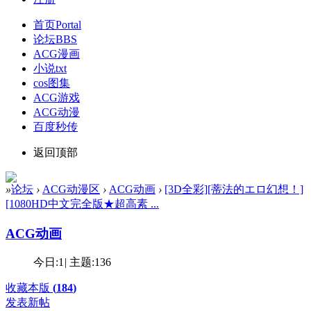
首页
Portal
论坛
BBS
ACG漫画
小说txt
cos图集
ACG游戏
ACG动漫
百度秒传
返回顶部
»
论坛
›
ACG动漫区
›
ACG动画
›
[3D全彩][蒂法的エロ幻想！]
[1080HD中文完全版★超高素 ...
ACG动画
今日:
1
|
主题:
136
收藏本版
(
184
)
发表新帖