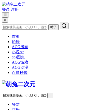
登录
注册
☰
×
帖子
首页
论坛
ACG漫画
小说txt
cos图集
ACG游戏
ACG动漫
百度秒传
登陆
注册