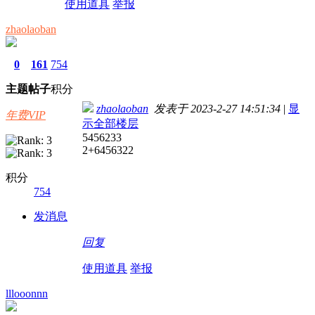
使用道具
举报
zhaolaoban
0
161
754
主题
帖子
积分
zhaolaoban
发表于 2023-2-27 14:51:34
|
显
年费VIP
示全部楼层
5456233
2+6456322
积分
754
发消息
回复
使用道具
举报
lllooonnn