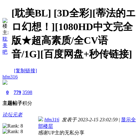
[耽美BL]
[3D全彩][蒂法的エ
ロ幻想！][1080HD中文完全
楼
主:
版★超高素质/全CV语
耽
美
音/1G][百度网盘+秒传链接]
吧
[复制链接]
hfm316
0
779
3598
主题
帖子
积分
论坛元老
hfm316
发表于 2023-2-15 23:02:59
|
显示全
部楼层
感谢UP主的无私分享