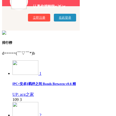
认真你就输啦σ`∀´)σ
立即注册
在此登录
排行榜
d=====(￣▽￣*)b
1
[PC+安卓][羁绊之间 Bonds Between v0.6 精
UP: acg之家
109
3
2