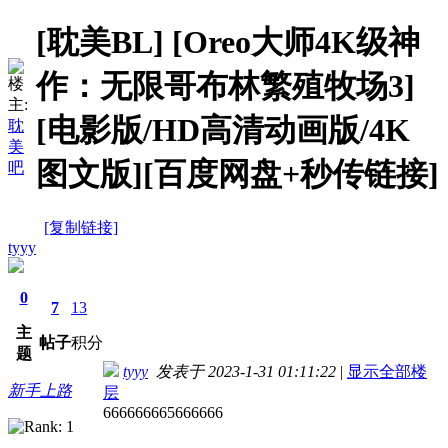
[耽美BL]
[Oreo大师4K级神
作：无限哥布林繁殖牧场3]
楼
主:
[电影版/HD高清动画版/4K
耽
美
图文版][百度网盘+秒传链接]
吧
[复制链接]
tyyy
0
7
13
主
帖子
积分
题
tyyy
发表于 2023-1-31 01:11:22
|
显示全部楼
新手上路
层
666666665666666