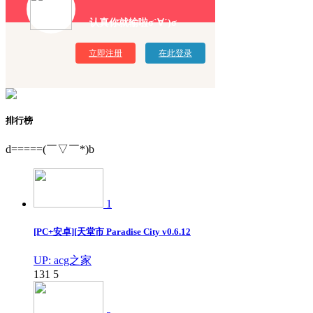
认真你就输啦σ`∀´)σ
立即注册
在此登录
排行榜
d=====(￣▽￣*)b
1
[PC+安卓][天堂市 Paradise City v0.6.12
UP: acg之家
131
5