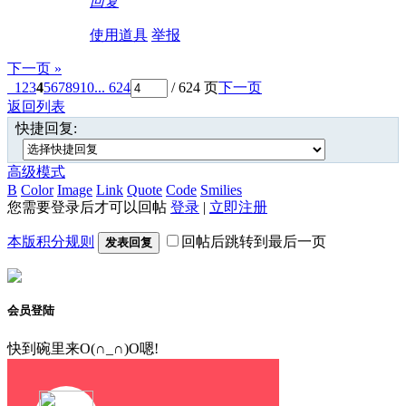
回复
使用道具
举报
下一页 »
1
2
3
4
5
6
7
8
9
10
... 624
/ 624 页
下一页
返回列表
快捷回复:
高级模式
B
Color
Image
Link
Quote
Code
Smilies
您需要登录后才可以回帖
登录
|
立即注册
本版积分规则
回帖后跳转到最后一页
发表回复
会员登陆
快到碗里来O(∩_∩)O嗯!