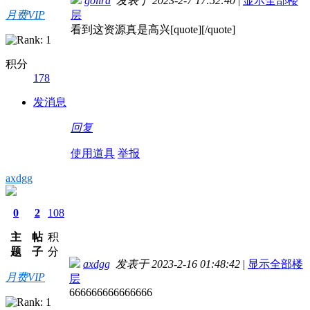
golira
发表于 2023-2-7 17:52:40
|
显示全部楼
月费VIP
层
看到这资源真是高兴[quote][/quote]
积分
178
发消息
回复
使用道具
举报
axdgg
0
2
108
主
帖
积
题
子
分
axdgg
发表于 2023-2-16 01:48:42
|
显示全部楼
月费VIP
层
666666666666666