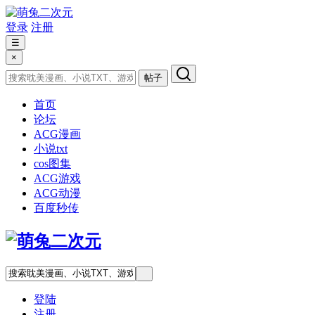
登录
注册
☰
×
帖子
首页
论坛
ACG漫画
小说txt
cos图集
ACG游戏
ACG动漫
百度秒传
登陆
注册