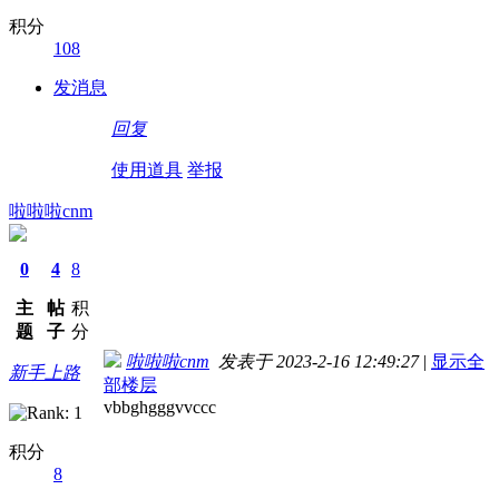
积分
108
发消息
回复
使用道具
举报
啦啦啦cnm
0
4
8
主
帖
积
题
子
分
啦啦啦cnm
发表于 2023-2-16 12:49:27
|
显示全
新手上路
部楼层
vbbghgggvvccc
积分
8