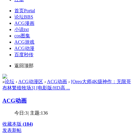
首页
Portal
论坛
BBS
ACG漫画
小说txt
cos图集
ACG游戏
ACG动漫
百度秒传
返回顶部
»
论坛
›
ACG动漫区
›
ACG动画
›
[Oreo大师4K级神作：无限哥
布林繁殖牧场3] [电影版/HD高 ...
ACG动画
今日:
3
|
主题:
136
收藏本版
(
184
)
发表新帖