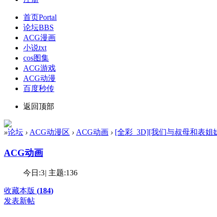
首页
Portal
论坛
BBS
ACG漫画
小说txt
cos图集
ACG游戏
ACG动漫
百度秒传
返回顶部
»
论坛
›
ACG动漫区
›
ACG动画
›
[全彩_3D][我们与叔母和表姐妹难
ACG动画
今日:
3
|
主题:
136
收藏本版
(
184
)
发表新帖