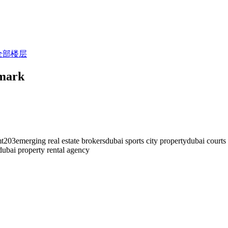
全部楼层
tmark
 mt203emerging real estate brokersdubai sports city propertydubai courts 
bai property rental agency