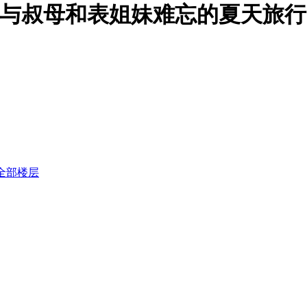
们与叔母和表姐妹难忘的夏天旅行1+2！][
全部楼层