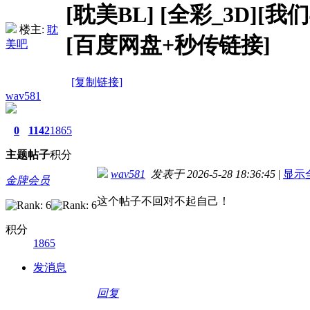
[耽美BL]
[全彩_3D][我
楼主:
耽
[百度网盘+秒传链接]
美吧
[复制链接]
wav581
0
1142
1865
主题
帖子
积分
wav581
发表于 2026-5-28 18:36:45
|
显示
金牌会员
这个帖子不回对不起自己！
积分
1865
发消息
回复