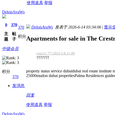
使用道具
举报
DeloisAvaWs
0
370
DeloisAvaWs
发表于 2026-6-14 03:34:06
|
显示
370
主
帖
积分
Apartments for sale in The Cres
题
子
中级会员
cnzx11 ??? 2023-2-8 21:09
???????
property status service dubaidubai real estate institute
积分
25000mudon dubai propertiesPalma Residences guidedu
370
发消息
回复
使用道具
举报
DeloisAvaWs