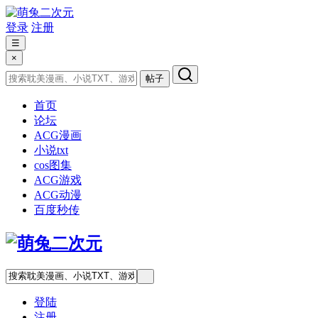
登录
注册
☰
×
帖子
首页
论坛
ACG漫画
小说txt
cos图集
ACG游戏
ACG动漫
百度秒传
登陆
注册