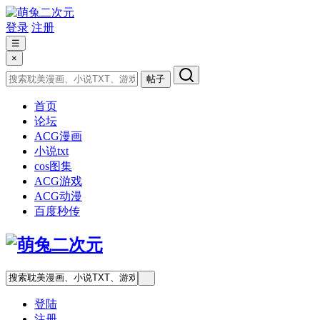
登录
注册
☰
×
帖子
首页
论坛
ACG漫画
小说txt
cos图集
ACG游戏
ACG动漫
百度秒传
登陆
注册