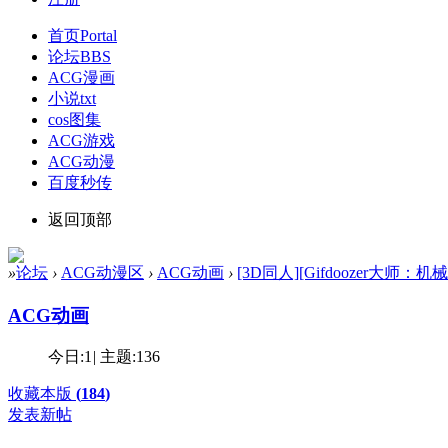
首页
Portal
论坛
BBS
ACG漫画
小说txt
cos图集
ACG游戏
ACG动漫
百度秒传
返回顶部
»
论坛
›
ACG动漫区
›
ACG动画
›
[3D同人][Gifdoozer大师：
ACG动画
今日:
1
|
主题:
136
收藏本版
(
184
)
发表新帖