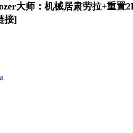
fdoozer大师：机械居肃劳拉+重置
链接]
层