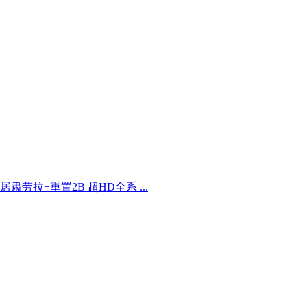
机械居肃劳拉+重置2B 超HD全系 ...