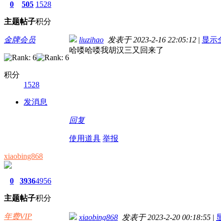
0
505
1528
主题
帖子
积分
金牌会员
liuzihao
发表于 2023-2-16 22:05:12
|
显示
哈喽哈喽我胡汉三又回来了
积分
1528
发消息
回复
使用道具
举报
xiaobing868
0
3936
4956
主题
帖子
积分
年费VIP
xiaobing868
发表于 2023-2-20 00:18:55
|