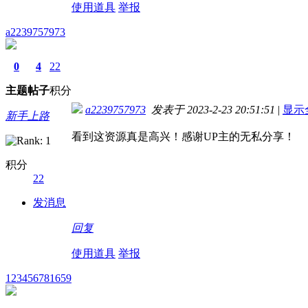
使用道具
举报
a2239757973
0
4
22
主题
帖子
积分
a2239757973
发表于 2023-2-23 20:51:51
|
显示
新手上路
看到这资源真是高兴！感谢UP主的无私分享！
积分
22
发消息
回复
使用道具
举报
123456781659