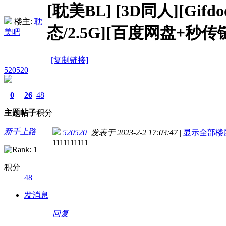
[耽美BL]
[3D同人][Gi
楼主:
耽
态/2.5G][百度网盘+秒传
美吧
[复制链接]
520520
0
26
48
主题
帖子
积分
新手上路
520520
发表于 2023-2-2 17:03:47
|
显示全部楼
1111111111
积分
48
发消息
回复