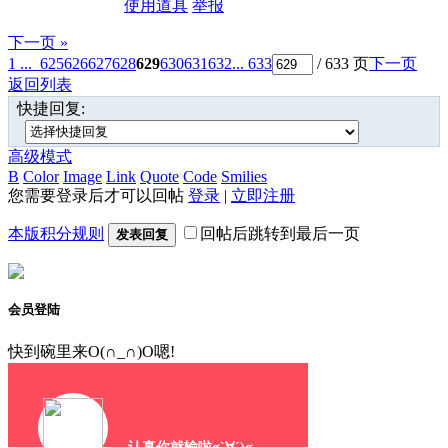
使用道具
举报
下一页 »
1 ...
625
626
627
628
629
630
631
632
... 633
/ 633 页
下一页
返回列表
快捷回复:
高级模式
B
Color
Image
Link
Quote
Code
Smilies
您需要登录后才可以回帖
登录
|
立即注册
本版积分规则
回帖后跳转到最后一页
发表回复
会员登陆
快到碗里来O(∩_∩)O嗯!
认真你就输啦σ`∀´)σ