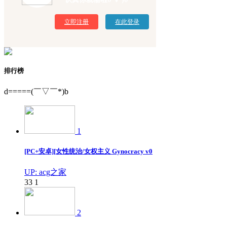
立即注册
在此登录
排行榜
d=====(￣▽￣*)b
1
[PC+安卓][女性统治/女权主义 Gynocracy v0
UP: acg之家
33
1
2