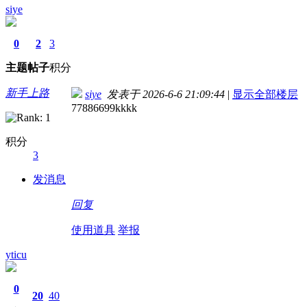
siye
0
2
3
主题
帖子
积分
新手上路
siye
发表于 2026-6-6 21:09:44
|
显示全部楼层
77886699kkkk
积分
3
发消息
回复
使用道具
举报
yticu
0
20
40