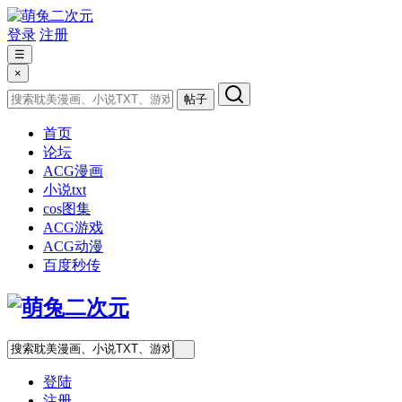
登录
注册
☰
×
帖子
首页
论坛
ACG漫画
小说txt
cos图集
ACG游戏
ACG动漫
百度秒传
登陆
注册