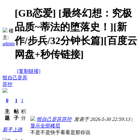
[GB恋爱]
[最终幻想：究极
品质~蒂法的堕落史！][新
楼
主:
作/步兵/32分钟长篇][百度云
admin
网盘+秒传链接]
[复制链接]
恨自己是苏
苏控
0
1
1
主
帖
积
题
子
分
恨自己是苏苏控
发表于 2026-5-30 22:59:13
|
显示全部楼层
新手上路
不是不是快手看看是那你说