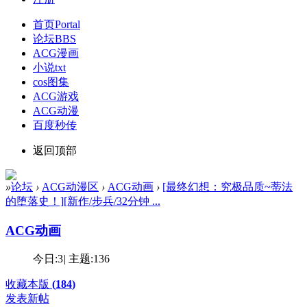
首页
Portal
论坛
BBS
ACG漫画
小说txt
cos图集
ACG游戏
ACG动漫
百度秒传
返回顶部
»
论坛
›
ACG动漫区
›
ACG动画
›
[最终幻想：究极品质~蒂法
的堕落史！][新作/步兵/32分钟 ...
ACG动画
今日:
3
|
主题:
136
收藏本版
(
184
)
发表新帖