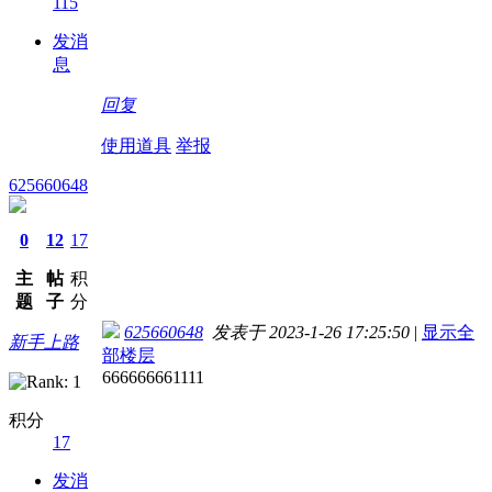
115
发消
息
回复
使用道具
举报
625660648
0
12
17
主
帖
积
题
子
分
625660648
发表于 2023-1-26 17:25:50
|
显示全
新手上路
部楼层
666666661111
积分
17
发消