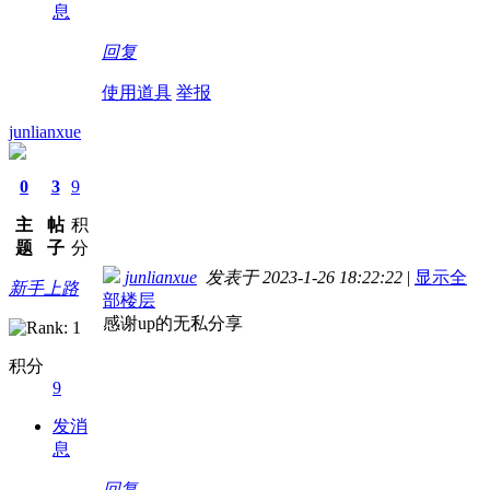
息
回复
使用道具
举报
junlianxue
0
3
9
主
帖
积
题
子
分
junlianxue
发表于 2023-1-26 18:22:22
|
显示全
新手上路
部楼层
感谢up的无私分享
积分
9
发消
息
回复