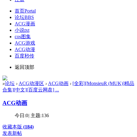
首页
Portal
论坛
BBS
ACG漫画
小说txt
cos图集
ACG游戏
ACG动漫
百度秒传
返回顶部
»
论坛
›
ACG动漫区
›
ACG动画
›
[全彩][MonsieuR (MUK)]精品
合集][中文][百度云网盘] ...
ACG动画
今日:
0
|
主题:
136
收藏本版
(
184
)
发表新帖