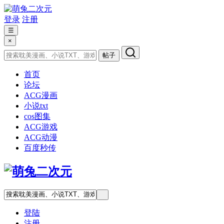
登录
注册
☰
×
帖子
首页
论坛
ACG漫画
小说txt
cos图集
ACG游戏
ACG动漫
百度秒传
登陆
注册