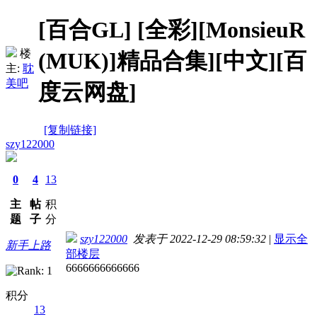
[百合GL]
[全彩][MonsieuR
楼
(MUK)]精品合集][中文][百
主:
耽
美吧
度云网盘]
[复制链接]
szy122000
0
4
13
主
帖
积
题
子
分
szy122000
发表于 2022-12-29 08:59:32
|
显示全
新手上路
部楼层
6666666666666
积分
13