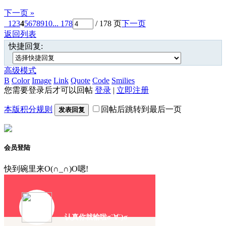
下一页 »
1
2
3
4
5
6
7
8
9
10
... 178
/ 178 页
下一页
返回列表
快捷回复:
高级模式
B
Color
Image
Link
Quote
Code
Smilies
您需要登录后才可以回帖
登录
|
立即注册
本版积分规则
回帖后跳转到最后一页
发表回复
会员登陆
快到碗里来O(∩_∩)O嗯!
认真你就输啦σ`∀´)σ