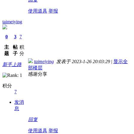
使用道具
举报
taimeiying
0
3
7
主
帖
积
题
子
分
taimeiying
发表于 2023-1-26 20:03:29
|
显示全
新手上路
部楼层
感谢分享
积分
7
发消
息
回复
使用道具
举报