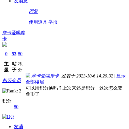
发消息
回复
使用道具
举报
摩卡爱喝摩
卡
0
53
80
主
帖
积
题
子
分
摩卡爱喝摩卡
发表于 2023-10-6 14:20:32
|
显示
初级会员
全部楼层
可以用积分换吗？上次来还是积分，这次怎么变
兔币了
积分
80
发消