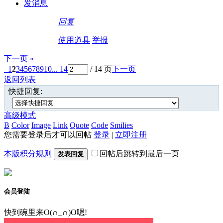
发消息
回复
使用道具
举报
下一页 »
1
2
3
4
5
6
7
8
9
10
... 14
/ 14 页
下一页
返回列表
快捷回复:
高级模式
B
Color
Image
Link
Quote
Code
Smilies
您需要登录后才可以回帖
登录
|
立即注册
本版积分规则
回帖后跳转到最后一页
发表回复
会员登陆
快到碗里来O(∩_∩)O嗯!