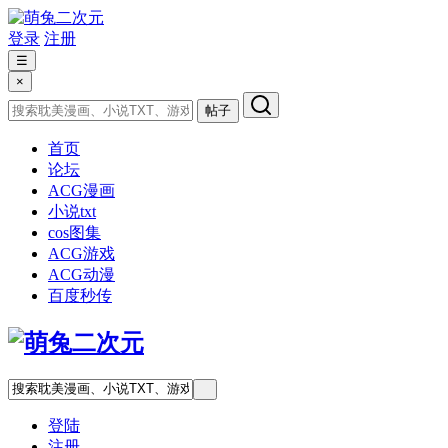
登录
注册
☰
×
帖子
首页
论坛
ACG漫画
小说txt
cos图集
ACG游戏
ACG动漫
百度秒传
登陆
注册