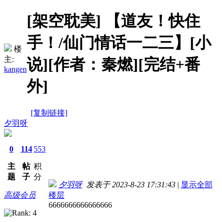
[架空耽美]
【道友！快住
手！/仙门情话一二三】[小
楼
主:
说][作者：秦燃][完结+番
kangen
外]
[复制链接]
夕羽呀
0
114
553
主
帖
积
题
子
分
夕羽呀
发表于 2023-8-23 17:31:43
|
显示全部
高级会员
楼层
6666666666666666