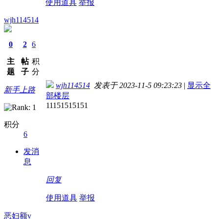
使用道具
举报
wjh114514
0
2
6
主
帖
积
题
子
分
wjh114514
发表于 2023-11-5 09:23:23
|
显示全
新手上路
部楼层
11151515151
积分
6
发消
息
回复
使用道具
举报
恶妇额v