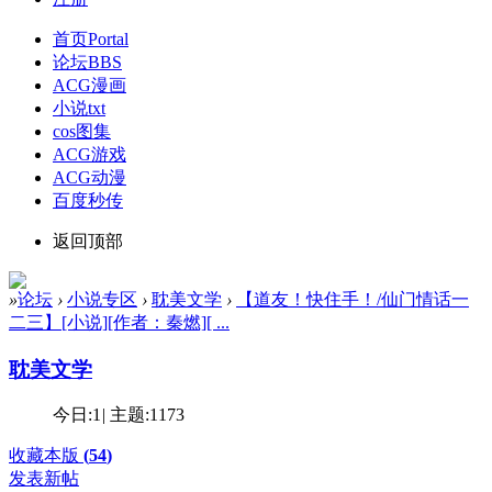
首页
Portal
论坛
BBS
ACG漫画
小说txt
cos图集
ACG游戏
ACG动漫
百度秒传
返回顶部
»
论坛
›
小说专区
›
耽美文学
›
【道友！快住手！/仙门情话一
二三】[小说][作者：秦燃][ ...
耽美文学
今日:
1
|
主题:
1173
收藏本版
(
54
)
发表新帖