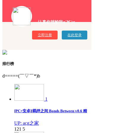
认真你就输啦σ`∀´)σ
立即注册
在此登录
排行榜
d=====(￣▽￣*)b
1
[PC+安卓][羁绊之间 Bonds Between v0.6 精
UP: acg之家
121
5