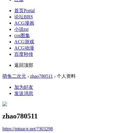
首页
Portal
论坛
BBS
ACG漫画
小说txt
cos图集
ACG游戏
ACG动漫
百度秒传
返回顶部
萌兔二次元
›
zhao780511
›
个人资料
加为好友
发送消息
zhao780511
https://mtuacg.net/?303298