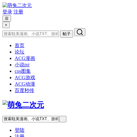
登录
注册
☰
×
帖子
首页
论坛
ACG漫画
小说txt
cos图集
ACG游戏
ACG动漫
百度秒传
登陆
注册