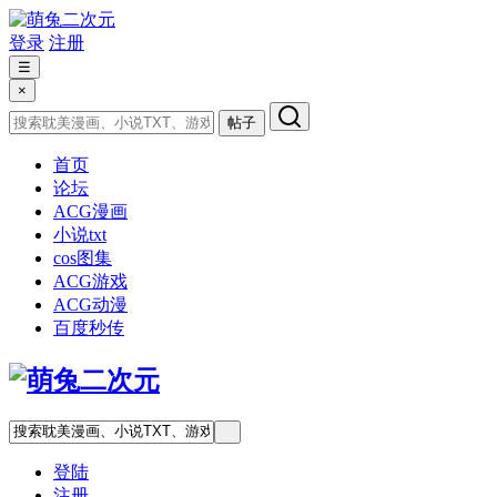
登录
注册
☰
×
帖子
首页
论坛
ACG漫画
小说txt
cos图集
ACG游戏
ACG动漫
百度秒传
登陆
注册