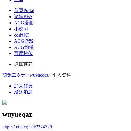
首页
Portal
论坛
BBS
ACG漫画
小说txt
cos图集
ACG游戏
ACG动漫
百度秒传
返回顶部
萌兔二次元
›
wuyueqaz
›
个人资料
加为好友
发送消息
wuyueqaz
https://mtuacg.net/?274729