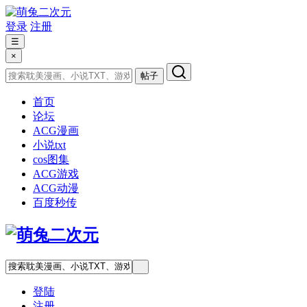
登录
注册
☰
×
帖子
首页
论坛
ACG漫画
小说txt
cos图集
ACG游戏
ACG动漫
百度秒传
登陆
注册