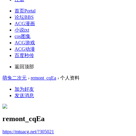
首页
Portal
论坛
BBS
ACG漫画
小说txt
cos图集
ACG游戏
ACG动漫
百度秒传
返回顶部
萌兔二次元
›
remont_cqEa
›
个人资料
加为好友
发送消息
remont_cqEa
https://mtuacg.net/?305021