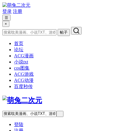
登录
注册
☰
×
帖子
首页
论坛
ACG漫画
小说txt
cos图集
ACG游戏
ACG动漫
百度秒传
登陆
注册