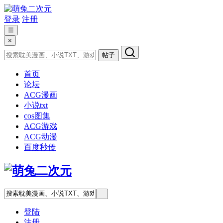
登录
注册
☰
×
帖子
首页
论坛
ACG漫画
小说txt
cos图集
ACG游戏
ACG动漫
百度秒传
登陆
注册