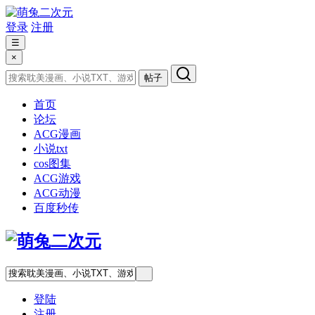
登录
注册
☰
×
帖子
首页
论坛
ACG漫画
小说txt
cos图集
ACG游戏
ACG动漫
百度秒传
登陆
注册