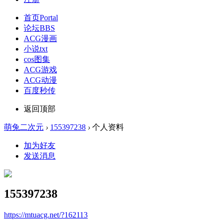
首页
Portal
论坛
BBS
ACG漫画
小说txt
cos图集
ACG游戏
ACG动漫
百度秒传
返回顶部
萌兔二次元
›
155397238
›
个人资料
加为好友
发送消息
155397238
https://mtuacg.net/?162113