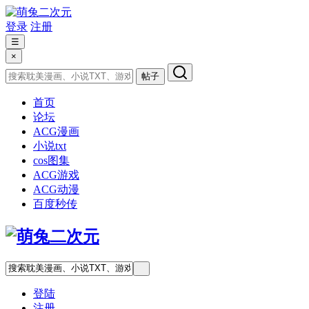
登录
注册
☰
×
帖子
首页
论坛
ACG漫画
小说txt
cos图集
ACG游戏
ACG动漫
百度秒传
登陆
注册