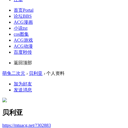
首页
Portal
论坛
BBS
ACG漫画
小说txt
cos图集
ACG游戏
ACG动漫
百度秒传
返回顶部
萌兔二次元
›
贝利亚
›
个人资料
加为好友
发送消息
贝利亚
https://mtuacg.net/?302883