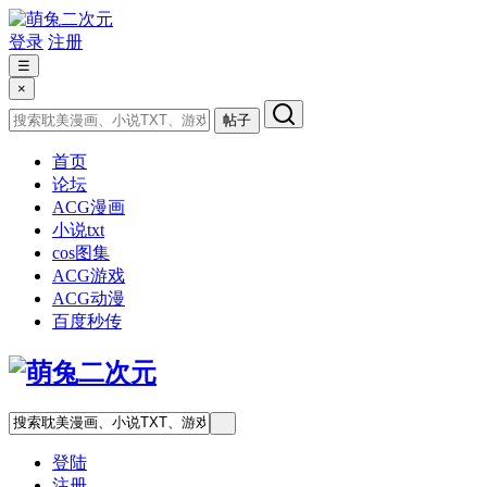
登录
注册
☰
×
帖子
首页
论坛
ACG漫画
小说txt
cos图集
ACG游戏
ACG动漫
百度秒传
登陆
注册