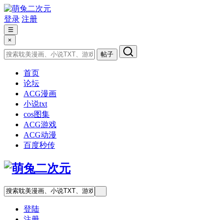
登录
注册
☰
×
帖子
首页
论坛
ACG漫画
小说txt
cos图集
ACG游戏
ACG动漫
百度秒传
登陆
注册