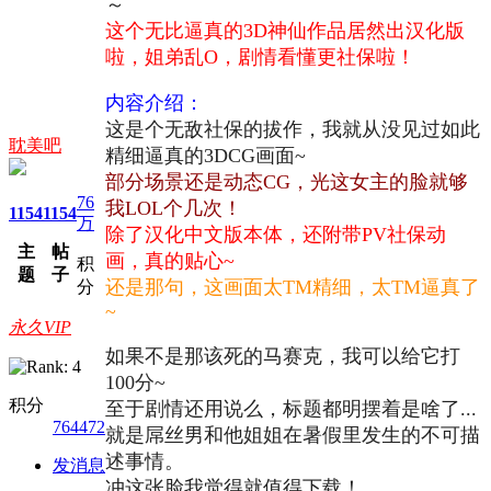
～
这个无比逼真的3D神仙作品居然出汉化版
啦，姐弟乱O，剧情看懂更社保啦！
内容介绍：
这是个无敌社保的拔作，我就从没见过如此
耽美吧
精细逼真的3DCG画面~
部分场景还是动态CG，光这女主的脸就够
76
我LOL个几次！
1154
1154
万
除了汉化中文版本体，还附带PV社保动
主
帖
画，真的贴心~
积
题
子
还是那句，这画面太TM精细，太TM逼真了
分
~
永久VIP
如果不是那该死的马赛克，我可以给它打
100分~
积分
至于剧情还用说么，标题都明摆着是啥了...
764472
就是屌丝男和他姐姐在暑假里发生的不可描
述事情。
发消息
冲这张脸我觉得就值得下载！