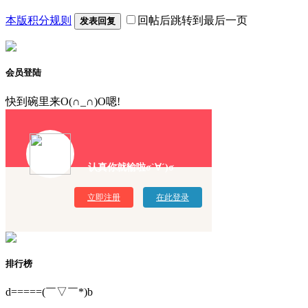
本版积分规则
回帖后跳转到最后一页
发表回复
会员登陆
快到碗里来O(∩_∩)O嗯!
认真你就输啦σ`∀´)σ
立即注册
在此登录
排行榜
d=====(￣▽￣*)b