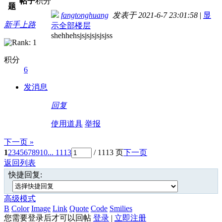
帖子
积分
题
fangtonghuang
发表于 2021-6-7 23:01:58
|
显
新手上路
示全部楼层
shehhehsjsjsjsjsjsjss
积分
6
发消息
回复
使用道具
举报
下一页 »
1
2
3
4
5
6
7
8
9
10
... 1113
/ 1113 页
下一页
返回列表
快捷回复:
高级模式
B
Color
Image
Link
Quote
Code
Smilies
您需要登录后才可以回帖
登录
|
立即注册