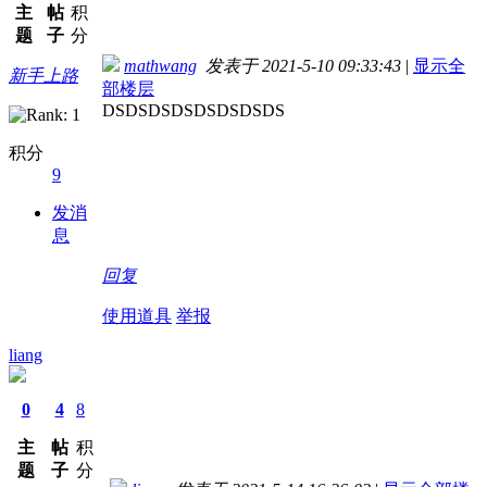
主
帖
积
题
子
分
mathwang
发表于 2021-5-10 09:33:43
|
显示全
新手上路
部楼层
DSDSDSDSDSDSDSDS
积分
9
发消
息
回复
使用道具
举报
liang
0
4
8
主
帖
积
题
子
分