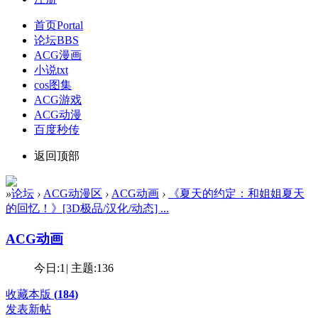
首页
Portal
论坛
BBS
ACG漫画
小说txt
cos图集
ACG游戏
ACG动漫
百度秒传
返回顶部
»
论坛
›
ACG动漫区
›
ACG动画
›
《夏天的约定：和姐姐夏天
的回忆！》[3D极品/汉化/动态] ...
ACG动画
今日:
1
|
主题:
136
收藏本版
(
184
)
发表新帖