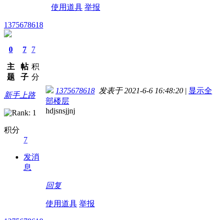
使用道具
举报
1375678618
0
7
7
主
帖
积
题
子
分
1375678618
发表于 2021-6-6 16:48:20
|
显示全
新手上路
部楼层
hdjsnsjjnj
积分
7
发消
息
回复
使用道具
举报