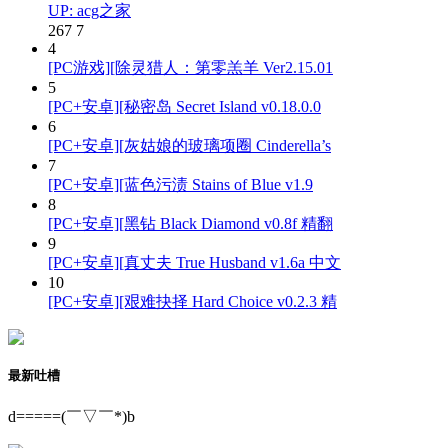
UP: acg之家
267
7
4
[PC游戏][除灵猎人：第零羔羊 Ver2.15.01
5
[PC+安卓][秘密岛 Secret Island v0.18.0.0
6
[PC+安卓][灰姑娘的玻璃项圈 Cinderella’s
7
[PC+安卓][蓝色污渍 Stains of Blue v1.9
8
[PC+安卓][黑钻 Black Diamond v0.8f 精翻
9
[PC+安卓][真丈夫 True Husband v1.6a 中文
10
[PC+安卓][艰难抉择 Hard Choice v0.2.3 精
最新吐槽
d=====(￣▽￣*)b