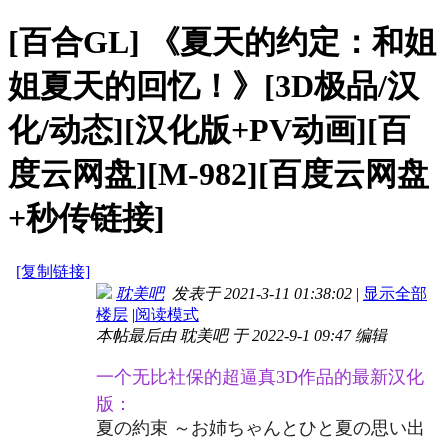
[百合GL]
《夏天的约定：和姐
姐夏天的回忆！》[3D极品/汉
化/动态][汉化版+PV动画][百
度云网盘][M-982][百度云网盘
+秒传链接]
[复制链接]
耽美吧
发表于 2021-3-11 01:38:02
|
显示全部
楼层
|
阅读模式
本帖最后由 耽美吧 于 2022-9-1 09:47 编辑
一个无比社保的超逼真3D作品的最新汉化
版：
夏の約束 ～お姉ちゃんとひと夏の思い出