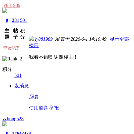
ly881989
0
281
501
主
帖
积
题
子
分
ly881989
发表于 2026-6-1 14:10:49
|
显示全部
楼层
季费VIP
我看不错噢 谢谢楼主！
积分
501
发消息
回复
使用道具
举报
yzhong528
0
1764
3439