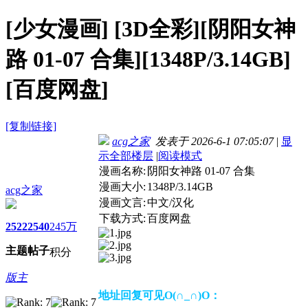
[少女漫画]
[3D全彩][阴阳女神
路 01-07 合集][1348P/3.14GB]
[百度网盘]
[复制链接]
acg之家
发表于 2026-6-1 07:05:07
|
显
示全部楼层
|
阅读模式
漫画名称:
阴阳女神路 01-07 合集
漫画大小:
1348P/3.14GB
acg之家
漫画文言:
中文/汉化
下载方式:
百度网盘
2522
2540
245万
主题
帖子
积分
版主
地址回复可见O(∩_∩)O：