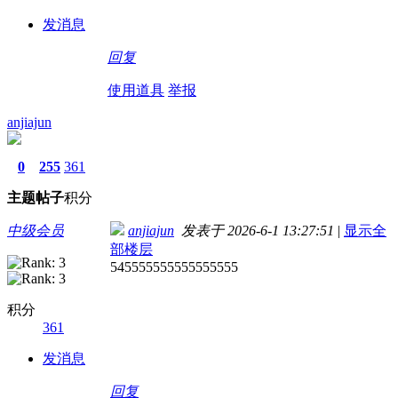
发消息
回复
使用道具
举报
anjiajun
0
255
361
主题
帖子
积分
中级会员
anjiajun
发表于 2026-6-1 13:27:51
|
显示全
部楼层
545555555555555555
积分
361
发消息
回复