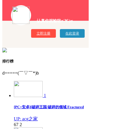
认真你就输啦σ`∀´)σ
立即注册
在此登录
排行榜
d=====(￣▽￣*)b
1
[PC+安卓][破碎王国/破碎的领域 Fractured
UP: acg之家
67
2