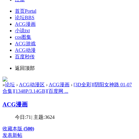
首页
Portal
论坛
BBS
ACG漫画
小说txt
cos图集
ACG游戏
ACG动漫
百度秒传
返回顶部
»
论坛
›
ACG动漫区
›
ACG漫画
›
[3D全彩][阴阳女神路 01-07
合集][1348P/3.14GB][百度网 ...
ACG漫画
今日:
71
|
主题:
3624
收藏本版
(
500
)
发表新帖