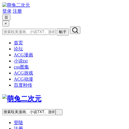
登录
注册
☰
×
帖子
首页
论坛
ACG漫画
小说txt
cos图集
ACG游戏
ACG动漫
百度秒传
登陆
注册