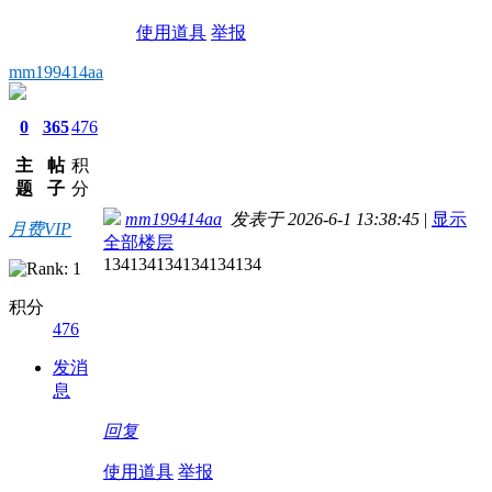
使用道具
举报
mm199414aa
0
365
476
主
帖
积
题
子
分
mm199414aa
发表于 2026-6-1 13:38:45
|
显示
月费VIP
全部楼层
134134134134134134
积分
476
发消
息
回复
使用道具
举报