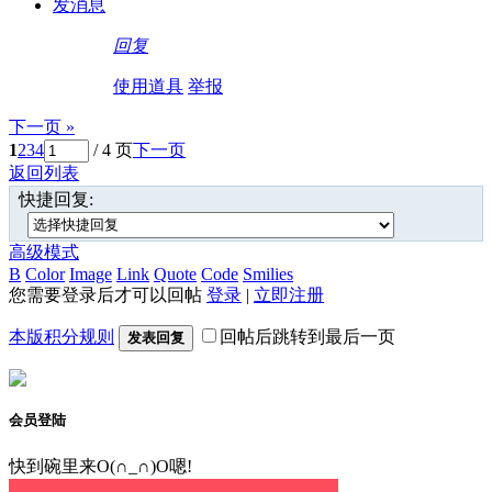
发消息
回复
使用道具
举报
下一页 »
1
2
3
4
/ 4 页
下一页
返回列表
快捷回复:
高级模式
B
Color
Image
Link
Quote
Code
Smilies
您需要登录后才可以回帖
登录
|
立即注册
本版积分规则
回帖后跳转到最后一页
发表回复
会员登陆
快到碗里来O(∩_∩)O嗯!