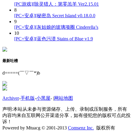
[PC游戏][除灵猎人：第零羔羊 Ver2.15.01
8
[PC+安卓][秘密岛 Secret Island v0.18.0.0
9
[PC+安卓][灰姑娘的玻璃项圈 Cinderella’s
10
[PC+安卓][蓝色污渍 Stains of Blue v1.9
最新吐槽
d=====(￣▽￣*)b
Archiver
-
手机版
-
小黑屋
-
|
网站地图
声明:本站从未参与资源储存、上传、录制或压制服务，所有
内容均来自互联网公开渠道分享，如有侵犯您的版权可点此投
诉！
Powered by Mtuacg © 2001-2013
Comsenz Inc.
版权所有